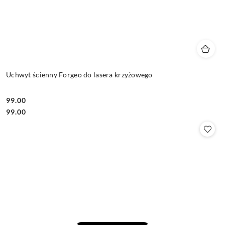
Uchwyt ścienny Forgeo do lasera krzyżowego
99.00
Cena:
Cena:
99.00