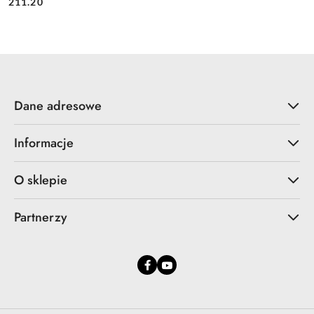
Cena:
Cena:
211.20
Dane adresowe
Informacje
O sklepie
Partnerzy