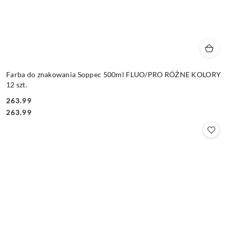
Farba do znakowania Soppec 500ml FLUO/PRO RÓŻNE KOLORY
12 szt.
263.99
Cena:
Cena:
263.99