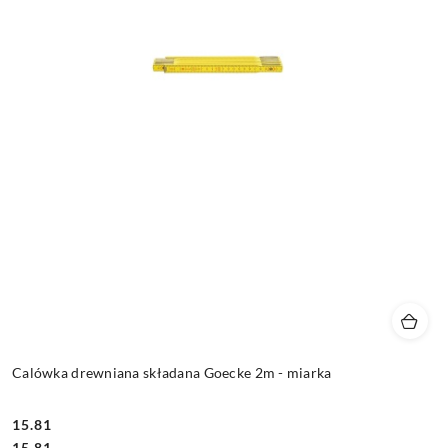
Calówka drewniana składana Goecke 2m - miarka
15.81
Cena:
Cena:
15.81