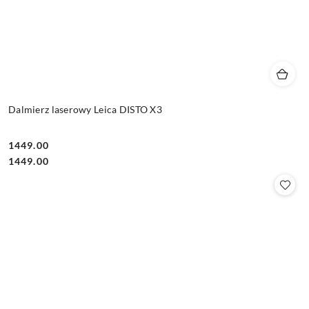
Dalmierz laserowy Leica DISTO X3
1449.00
Cena:
Cena:
1449.00