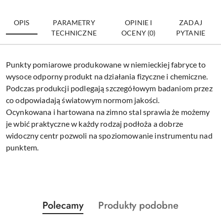
OPIS
PARAMETRY
OPINIE I
ZADAJ
TECHNICZNE
OCENY (0)
PYTANIE
Punkty pomiarowe produkowane w niemieckiej fabryce to
wysoce odporny produkt na działania fizyczne i chemiczne.
Podczas produkcji podlegają szczegółowym badaniom przez
co odpowiadają światowym normom jakości.
Ocynkowana i hartowana na zimno stal sprawia że możemy
je wbić praktyczne w każdy rodzaj podłoża a dobrze
widoczny centr pozwoli na spoziomowanie instrumentu nad
punktem.
Produkty
Produkty
Polecamy
Produkty podobne
Pomiń karuzelę produktów
o
o