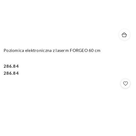
Poziomica elektroniczna z laserm FORGEO 60 cm
286.84
Cena:
Cena:
286.84