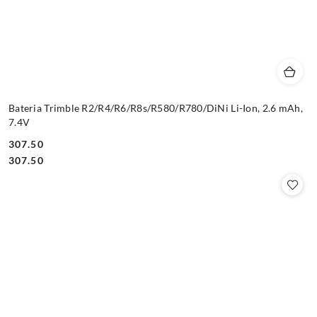
Bateria Trimble R2/R4/R6/R8s/R580/R780/DiNi Li-Ion, 2.6 mAh,
7.4V
307.50
Cena:
Cena:
307.50