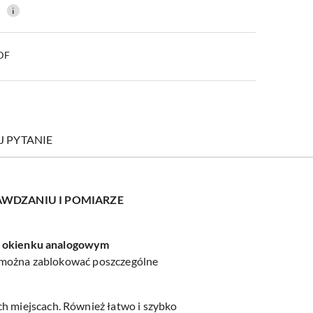
0
PDF
J PYTANIE
AWDZANIU I POMIARZE
w okienku analogowym
można zablokować poszczególne
 miejscach. Również łatwo i szybko