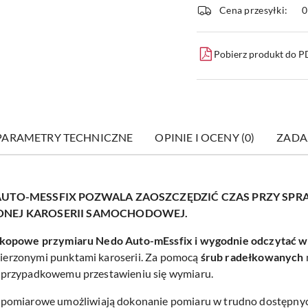
i
Cena przesyłki:
dostawa
Pobierz produkt do 
PARAMETRY TECHNICZNE
OPINIE I OCENY (0)
ZADA
UTO-MESSFIX POZWALA ZAOSZCZĘDZIĆ CZAS PRZY SPR
NEJ KAROSERII SAMOCHODOWEJ.
skopowe przymiaru Nedo Auto-mEssfix i wygodnie odczytać 
erzonymi punktami karoserii. Za pomocą
śrub radełkowanych
 przypadkowemu przestawieniu się wymiaru.
a
pomiarowe umożliwiają dokonanie pomiaru w trudno dostępnych