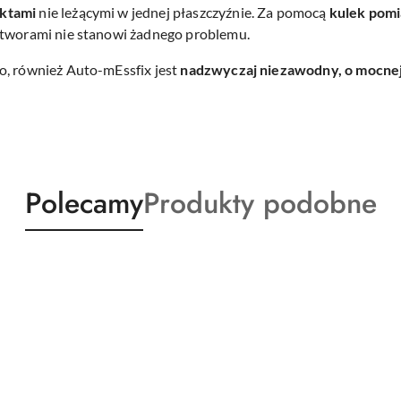
nktami
nie leżącymi w jednej płaszczyźnie. Za pomocą
kulek pom
otworami nie stanowi żadnego problemu.
o, również Auto-mEssfix jest
nadzwyczaj niezawodny, o mocnej 
Produkty
Produkty
Polecamy
Produkty podobne
o
o
statusie:
statusie: