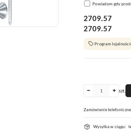
Powiadom gdy produ
cena:
2709.57
2709.57
Cena:
Program lojalności
Ilość
szt.
Zamówienie telefoniczn
Dostępność
Wysyłka w ciągu:
t