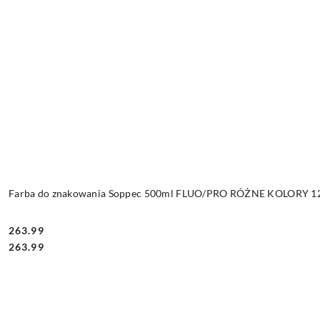
Farba do znakowania Soppec 500ml FLUO/PRO RÓŻNE KOLORY 12 
263.99
Cena:
Cena:
263.99