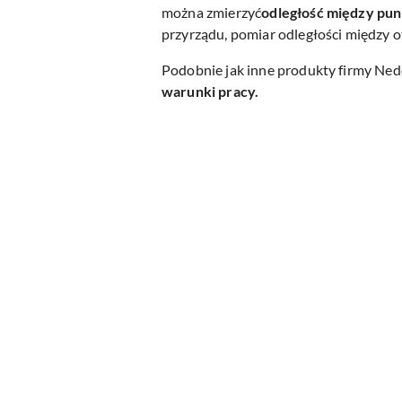
można zmierzyć
odległość między pu
przyrządu, pomiar odległości między 
Podobnie jak inne produkty firmy Ned
warunki pracy.
Pomiń karuzelę produktów