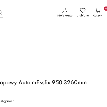
0
Moje konto
Ulubione
Koszyk
skopowy Auto-mEssfix 950-3260mm
ostępność