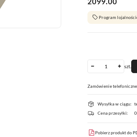
2099.00
Cena:
Program lojalności
Ilość
szt.
Zamówienie telefoniczn
Dostępność
Wysyłka w ciągu:
t
i
Cena przesyłki:
dostawa
Pobierz produkt do 