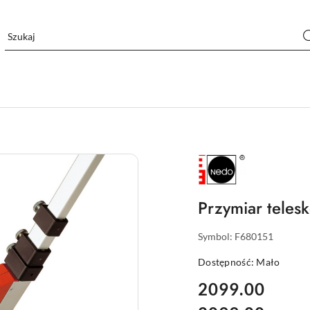
NAZWA
PRODUCENTA:
NEDO
Przymiar teles
Symbol:
F680151
Dostępność:
Mało
cena:
2099.00