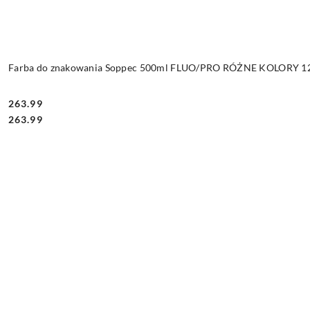
Farba do znakowania Soppec 500ml FLUO/PRO RÓŻNE KOLORY 12 
263.99
Cena:
Cena:
263.99