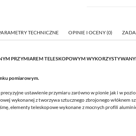
PARAMETRY TECHNICZNE
OPINIE I OCENY (0)
ZADA
ODNYM PRZYMIAREM TELESKOPOWYM WYKORZYSTYWANY
ienku pomiarowym.
precyzyjne ustawienie przymiaru zarówno w pionie jak i w pozio
rowej wykonanej z tworzywa sztucznego zbrojonego włóknem sz
taśmę, elementy teleskopowe wykonane z mocnych profili alumini