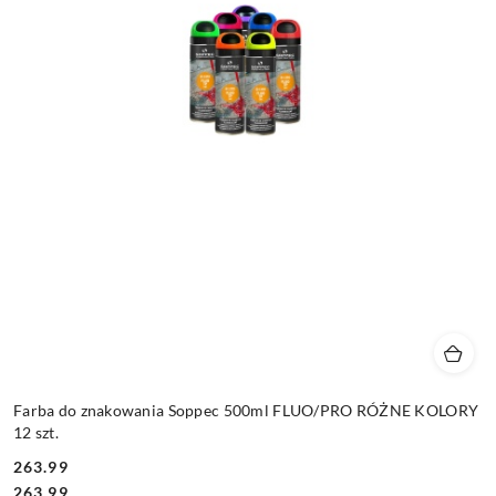
Farba do znakowania Soppec 500ml FLUO/PRO RÓŻNE KOLORY
12 szt.
263.99
Cena:
Cena:
263.99