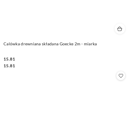
Calówka drewniana składana Goecke 2m - miarka
15.81
Cena:
Cena:
15.81