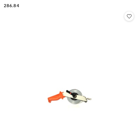
Cena:
Cena:
286.84