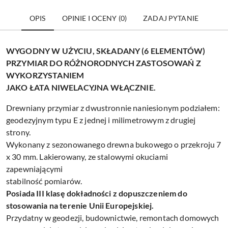
OPIS
OPINIE I OCENY (0)
ZADAJ PYTANIE
WYGODNY W UŻYCIU, SKŁADANY (6 ELEMENTÓW)
PRZYMIAR DO RÓŻNORODNYCH ZASTOSOWAŃ Z
WYKORZYSTANIEM
JAKO ŁATA NIWELACYJNA WŁĄCZNIE.
Drewniany przymiar z dwustronnie naniesionym podziałem:
geodezyjnym typu E z jednej i milimetrowym z drugiej
strony.
Wykonany z sezonowanego drewna bukowego o przekroju 7
x 30 mm. Lakierowany, ze stalowymi okuciami
zapewniającymi
stabilność pomiarów.
Posiada III klasę dokładności z dopuszczeniem do
stosowania na terenie Unii Europejskiej.
Przydatny w geodezji, budownictwie, remontach domowych