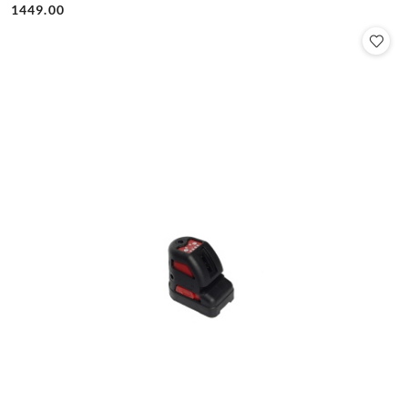
Cena:
Cena:
1449.00