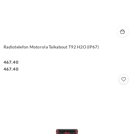
Radiotelefon Motorola Talkabout T92 H2O (IP67)
467.40
Cena:
Cena:
467.40