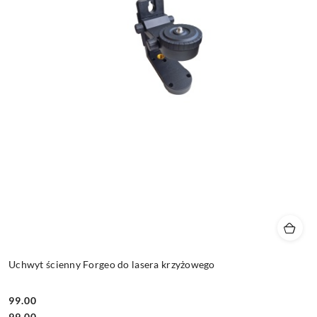
Uchwyt ścienny Forgeo do lasera krzyżowego
99.00
Cena:
Cena:
99.00