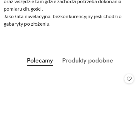
oraz wszędzie tam gdzie zachodzi potrzeba dokonania
pomiaru długości.
Jako łata niwelacyjna: bezkonkurencyjny jeśli chodzi o
gabaryty po złożeniu.
Produkty
Produkty
Polecamy
Produkty podobne
Pomiń karuzelę produktów
o
o
statusie:
statusie: