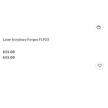
Laser krzyżowy Forgeo FLP23
615.00
Cena:
Cena:
615.00