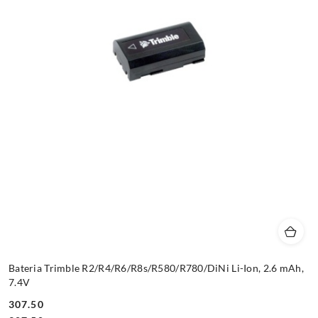
Bateria Trimble R2/R4/R6/R8s/R580/R780/DiNi Li-Ion, 2.6 mAh,
7.4V
307.50