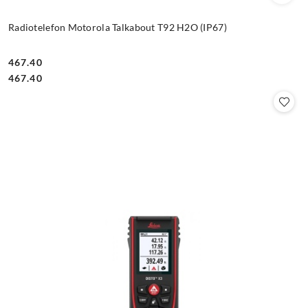
Radiotelefon Motorola Talkabout T92 H2O (IP67)
467.40
Cena:
Cena:
467.40