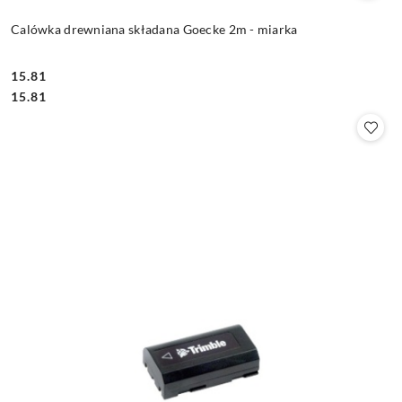
Calówka drewniana składana Goecke 2m - miarka
15.81
Cena:
Cena:
15.81