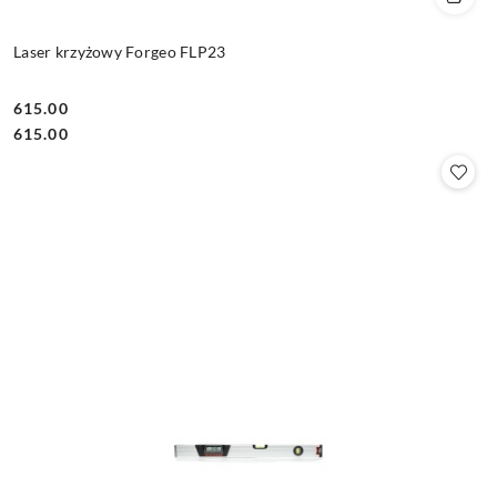
Laser krzyżowy Forgeo FLP23
615.00
Cena:
Cena:
615.00