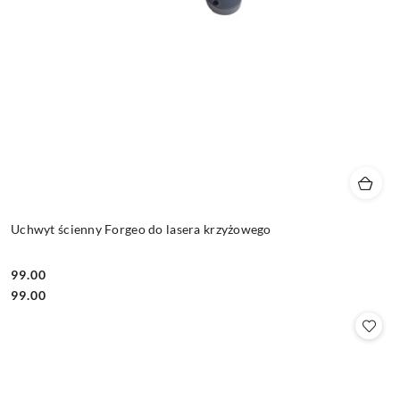
Uchwyt ścienny Forgeo do lasera krzyżowego
99.00
Cena:
Cena:
99.00