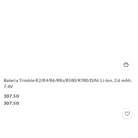
Bateria Trimble R2/R4/R6/R8s/R580/R780/DiNi Li-Ion, 2.6 mAh,
7.4V
307.50
Cena:
Cena:
307.50