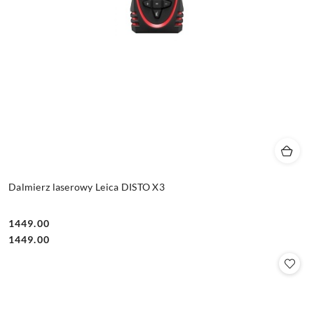
Dalmierz laserowy Leica DISTO X3
1449.00
Cena:
Cena:
1449.00