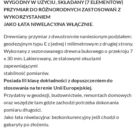
WYGODNY W UŻYCIU, SKŁADANY (7 ELEMENTÓW)
PRZYMIAR DO RÓŻNORODNYCH ZASTOSOWAŃ Z
WYKORZYSTANIEM
JAKO ŁATA NIWELACYJNA WŁĄCZNIE.
Drewniany przymiar z dwustronnie naniesionym podziałem:
geodezyjnym typu E z jednej i milimetrowym z drugiej strony.
Wykonany z sezonowanego drewna bukowego o przekroju 7
x 30 mm. Lakierowany, ze stalowymi okuciami
zapewniającymi
stabilność pomiarów.
Posiada III klasę dokładności z dopuszczeniem do
stosowania na terenie Unii Europejskiej.
Przydatny w geodezji, budownictwie, remontach domowych
oraz wszędzie tam gdzie zachodzi potrzeba dokonania
pomiaru długości.
Jako łata niwelacyjna: bezkonkurencyjny jeśli chodzi o
gabaryty po złożeniu.