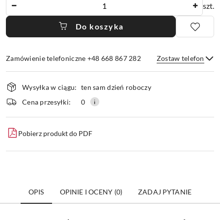
Ilość
szt.
Do koszyka
Zamówienie telefoniczne +48 668 867 282
Zostaw telefon
Dostępność
Wysyłka w ciągu:
ten sam dzień roboczy
i
dostawa
Wyślij
Cena przesyłki:
0
Pobierz produkt do PDF
OPIS
OPINIE I OCENY (0)
ZADAJ PYTANIE