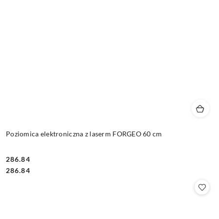
Poziomica elektroniczna z laserm FORGEO 60 cm
286.84
Cena:
Cena:
286.84