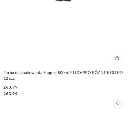
Farba do znakowania Soppec 500ml FLUO/PRO RÓŻNE KOLORY
12 szt.
263.99
Cena:
Cena:
263.99