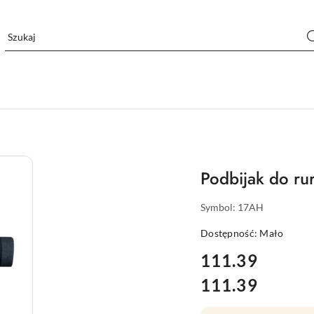
Podbijak do r
Symbol:
17AH
Dostępność:
Mało
cena:
111.39
111.39
Cena: