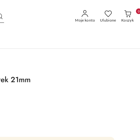
0
Moje konto
Ulubione
Koszyk
urek 21mm