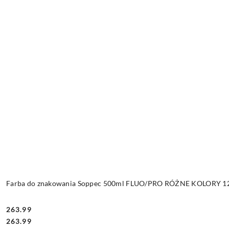
Farba do znakowania Soppec 500ml FLUO/PRO RÓŻNE KOLORY 12 
263.99
Cena:
Cena:
263.99