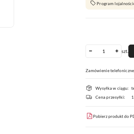
Program lojalności
Ilość
szt.
Zamówienie telefoniczn
Dostępność
Wysyłka w ciągu:
t
i
Cena przesyłki:
1
dostawa
Pobierz produkt do 