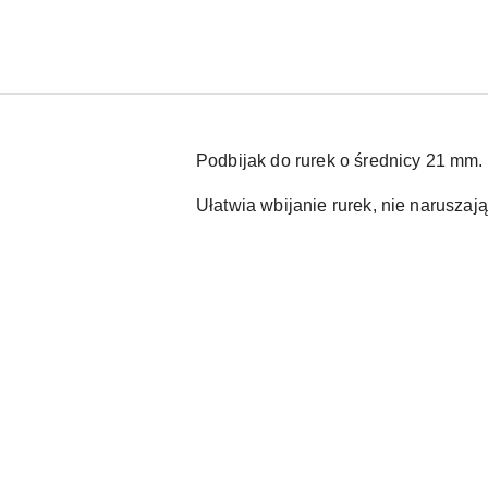
Podbijak do rurek o średnicy 21 mm.
Ułatwia wbijanie rurek, nie naruszaj
Pomiń karuzelę produktów