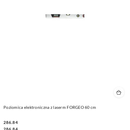
Poziomica elektroniczna z laserm FORGEO 60 cm
286.84
Cena:
Cena:
286.84