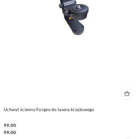
Uchwyt ścienny Forgeo do lasera krzyżowego
99.00
Cena:
Cena:
99.00