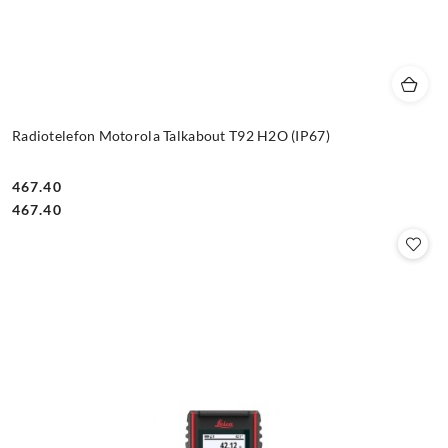
Radiotelefon Motorola Talkabout T92 H2O (IP67)
467.40
Cena:
Cena:
467.40