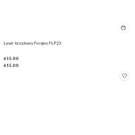
Laser krzyżowy Forgeo FLP23
615.00
Cena:
Cena:
615.00