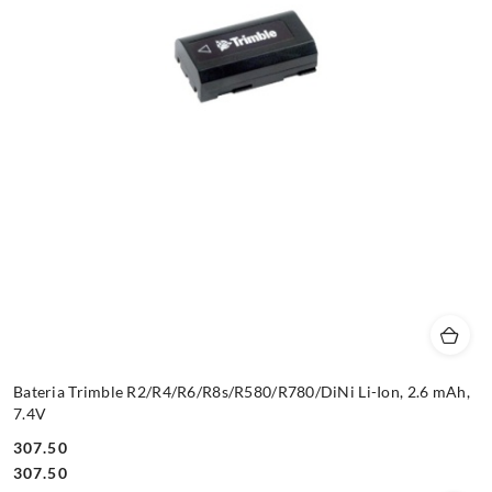
Bateria Trimble R2/R4/R6/R8s/R580/R780/DiNi Li-Ion, 2.6 mAh,
7.4V
307.50
Cena:
Cena:
307.50