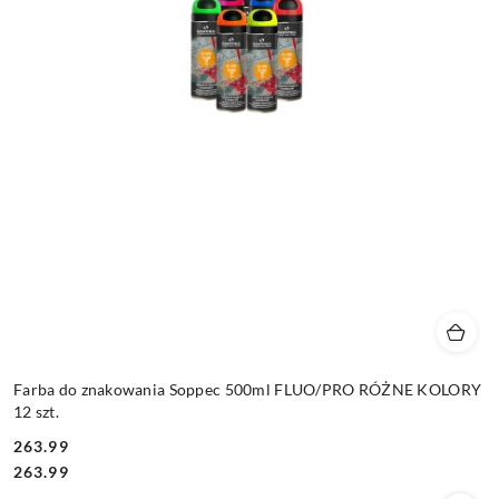
Farba do znakowania Soppec 500ml FLUO/PRO RÓŻNE KOLORY
12 szt.
263.99
Cena:
Cena:
263.99