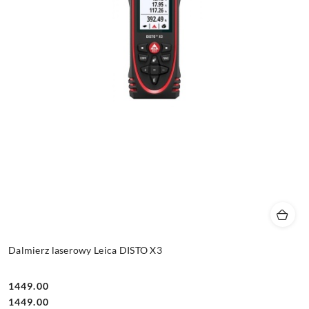
Dalmierz laserowy Leica DISTO X3
1449.00
Cena:
Cena:
1449.00