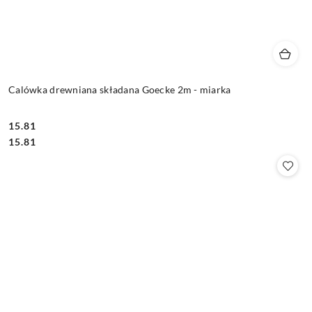
Calówka drewniana składana Goecke 2m - miarka
15.81
Cena:
Cena:
15.81