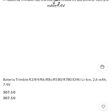
Bateria Trimble R2/R4/R6/R8s/R580/R780/DiNi Li-Ion, 2.6 mAh,
7.4V
307.50
Cena:
Cena:
307.50