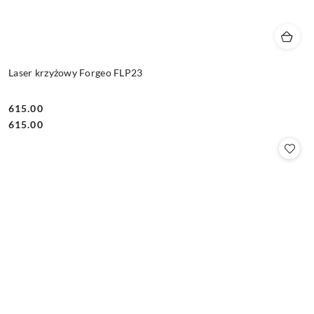
Laser krzyżowy Forgeo FLP23
615.00
Cena:
Cena:
615.00