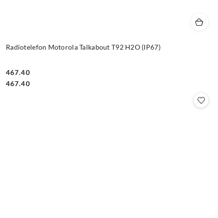
Radiotelefon Motorola Talkabout T92 H2O (IP67)
467.40
Cena:
Cena:
467.40