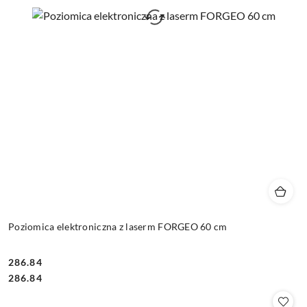
Poziomica elektroniczna z laserm FORGEO 60 cm
286.84
Cena:
Cena:
286.84