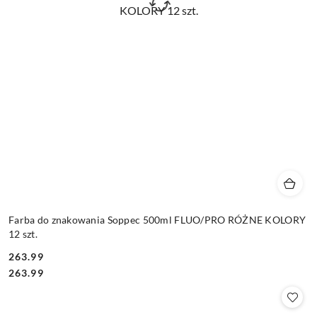
Farba do znakowania Soppec 500ml FLUO/PRO RÓŻNE KOLORY
12 szt.
263.99
Cena:
Cena:
263.99