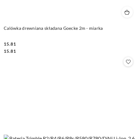
Calówka drewniana składana Goecke 2m - miarka
15.81
Cena:
Cena:
15.81