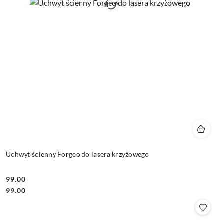
Uchwyt ścienny Forgeo do lasera krzyżowego
99.00
Cena:
Cena:
99.00