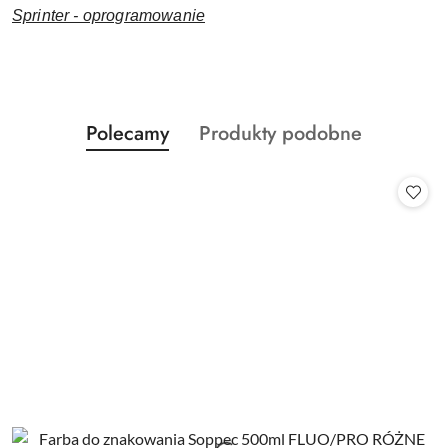
Sprinter - oprogramowanie
Produkty
Produkty
Polecamy
Produkty podobne
Pomiń karuzelę produktów
o
o
statusie:
statusie: