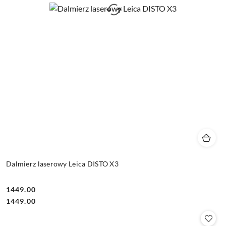
Dalmierz laserowy Leica DISTO X3
1449.00
Cena:
Cena:
1449.00