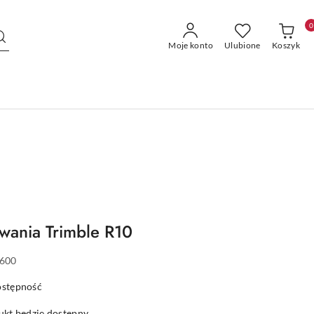
0
Moje konto
Ulubione
Koszyk
wania Trimble R10
600
ostępność
kt będzie dostępny