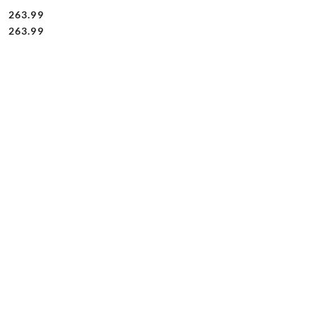
263.99
Cena:
Cena:
263.99