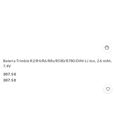
Bateria Trimble R2/R4/R6/R8s/R580/R780/DiNi Li-Ion, 2.6 mAh,
7.4V
307.50
Cena:
Cena:
307.50