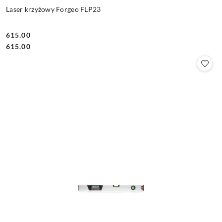
Laser krzyżowy Forgeo FLP23
615.00
Cena:
Cena:
615.00