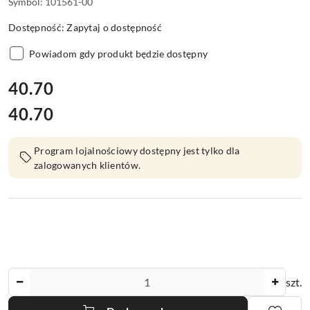
Symbol:
101561-00
Dostępność:
Zapytaj o dostępność
Powiadom gdy produkt będzie dostępny
cena:
40.70
40.70
Cena:
Program lojalnościowy dostępny jest tylko dla
zalogowanych klientów.
Ilość
szt.