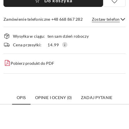
Do koszyka
Zamówienie telefoniczne +48 668 867 282
Zostaw telefon
Dostępność
Wysyłka w ciągu:
ten sam dzień roboczy
i
dostawa
Wyślij
Cena przesyłki:
14.99
Pobierz produkt do PDF
OPIS
OPINIE I OCENY (0)
ZADAJ PYTANIE