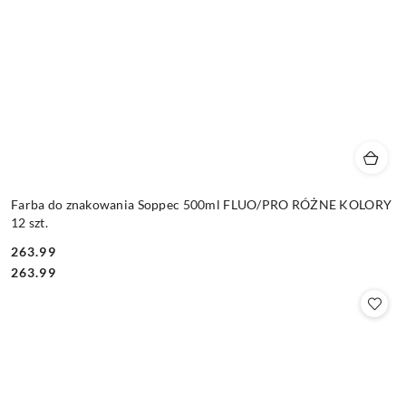
Farba do znakowania Soppec 500ml FLUO/PRO RÓŻNE KOLORY
12 szt.
263.99
Cena:
Cena:
263.99