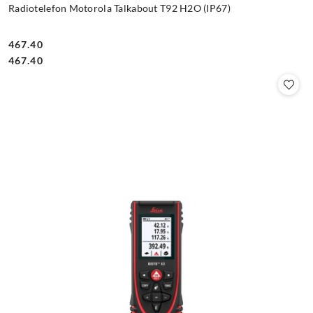
Radiotelefon Motorola Talkabout T92 H2O (IP67)
467.40
Cena:
Cena:
467.40