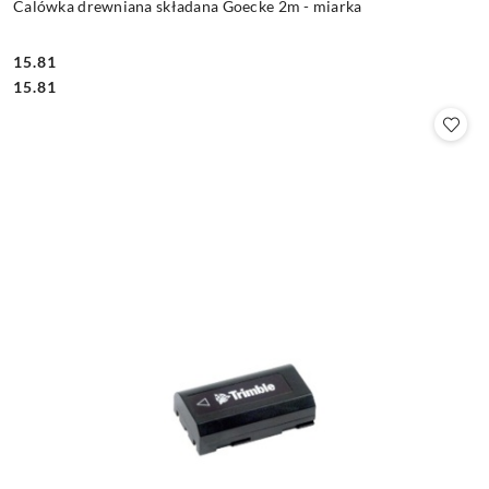
Calówka drewniana składana Goecke 2m - miarka
15.81
Cena:
Cena:
15.81