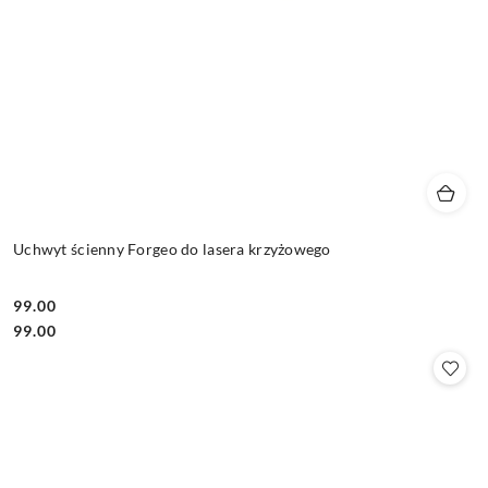
Uchwyt ścienny Forgeo do lasera krzyżowego
99.00
Cena:
Cena:
99.00