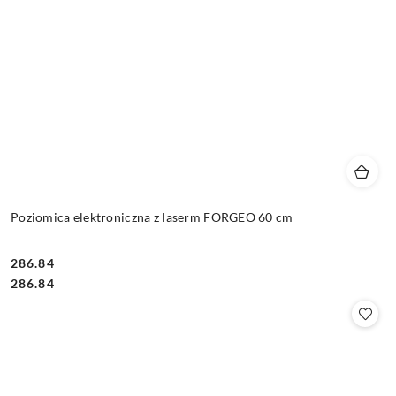
Poziomica elektroniczna z laserm FORGEO 60 cm
286.84
Cena:
Cena:
286.84