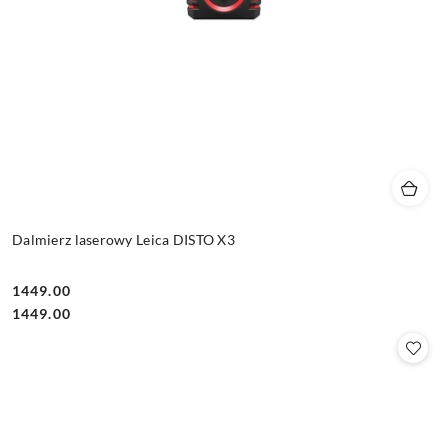
Dalmierz laserowy Leica DISTO X3
1449.00
Cena:
Cena:
1449.00