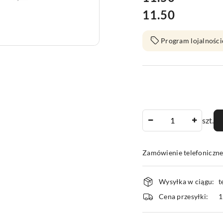
11.50
Cena:
Program lojalności
Ilość
szt.
Zamówienie telefoniczn
Dostępność
Wysyłka w ciągu:
t
i
Cena przesyłki:
1
dostawa