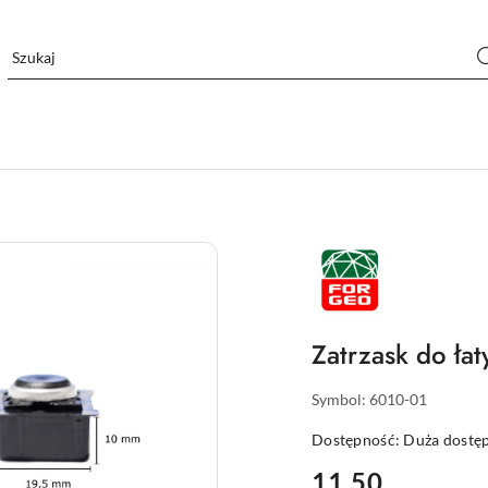
NAZWA
PRODUCENTA:
FORGEO
Zatrzask do ł
Symbol:
6010-01
Dostępność:
Duża dostę
cena:
11.50