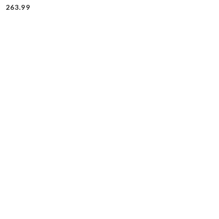
Cena:
Cena:
263.99