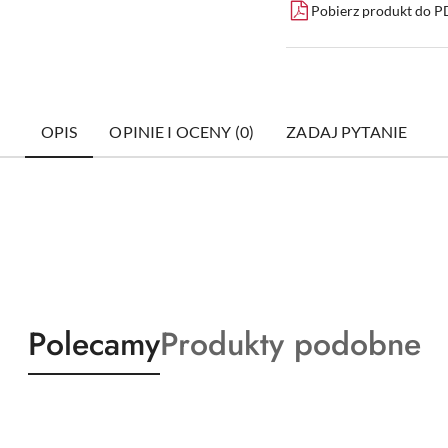
Pobierz produkt do 
OPIS
OPINIE I OCENY (0)
ZADAJ PYTANIE
Produkty
Produkty
Polecamy
Produkty podobne
o
o
statusie:
statusie: