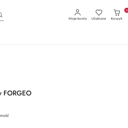
0
Moje konto
Ulubione
Koszyk
aty FORGEO
pność