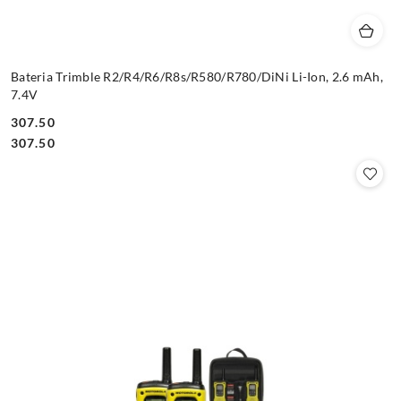
Bateria Trimble R2/R4/R6/R8s/R580/R780/DiNi Li-Ion, 2.6 mAh,
7.4V
307.50
Cena:
Cena:
307.50