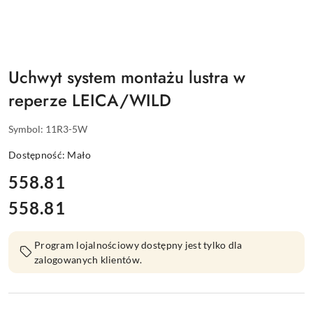
Uchwyt system montażu lustra w
reperze LEICA/WILD
Symbol:
11R3-5W
Dostępność:
Mało
cena:
558.81
558.81
Cena:
Program lojalnościowy dostępny jest tylko dla
zalogowanych klientów.