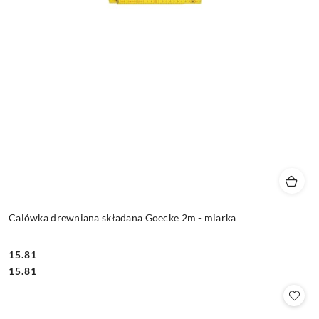
Calówka drewniana składana Goecke 2m - miarka
15.81
Cena:
Cena:
15.81