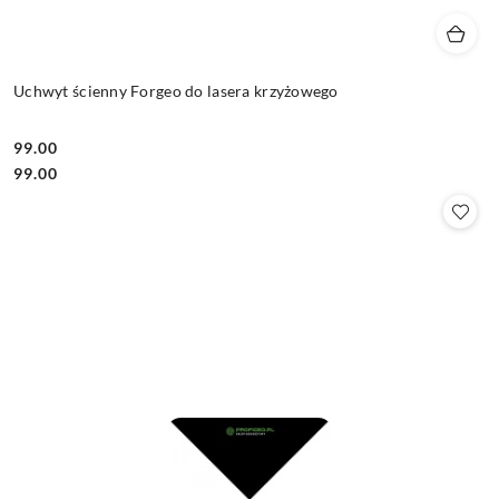
Uchwyt ścienny Forgeo do lasera krzyżowego
99.00
Cena:
Cena:
99.00