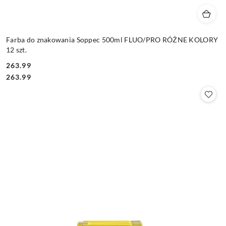
Farba do znakowania Soppec 500ml FLUO/PRO RÓŻNE KOLORY
12 szt.
263.99
Cena:
Cena:
263.99