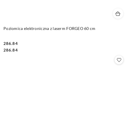
Poziomica elektroniczna z laserm FORGEO 60 cm
286.84
Cena:
Cena:
286.84