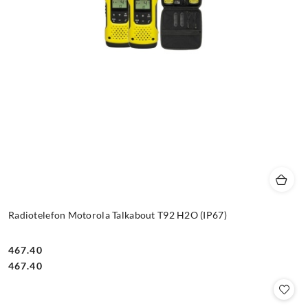
Radiotelefon Motorola Talkabout T92 H2O (IP67)
467.40
Cena:
Cena:
467.40