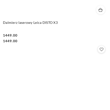
Dalmierz laserowy Leica DISTO X3
1449.00
Cena:
Cena:
1449.00