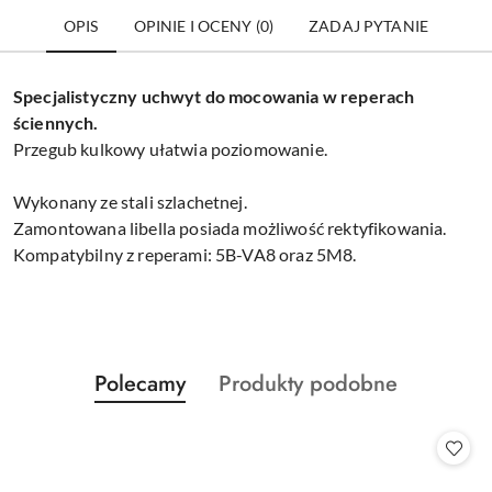
OPIS
OPINIE I OCENY (0)
ZADAJ PYTANIE
Specjalistyczny uchwyt do mocowania w reperach
ściennych.
Przegub kulkowy ułatwia poziomowanie.
Wykonany ze stali szlachetnej.
Zamontowana libella posiada możliwość rektyfikowania.
Kompatybilny z reperami: 5B-VA8 oraz 5M8.
Produkty
Produkty
Polecamy
Produkty podobne
Pomiń karuzelę produktów
o
o
statusie:
statusie: