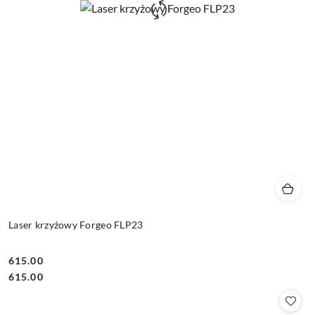
Laser krzyżowy Forgeo FLP23
615.00
Cena:
Cena:
615.00