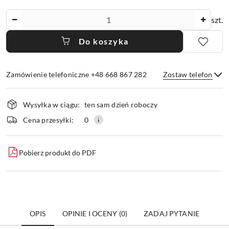
Ilość
szt.
Do koszyka
Zamówienie telefoniczne +48 668 867 282
Zostaw telefon
Dostępność
Wysyłka w ciągu:
ten sam dzień roboczy
i
dostawa
Wyślij
Cena przesyłki:
0
Pobierz produkt do PDF
OPIS
OPINIE I OCENY (0)
ZADAJ PYTANIE