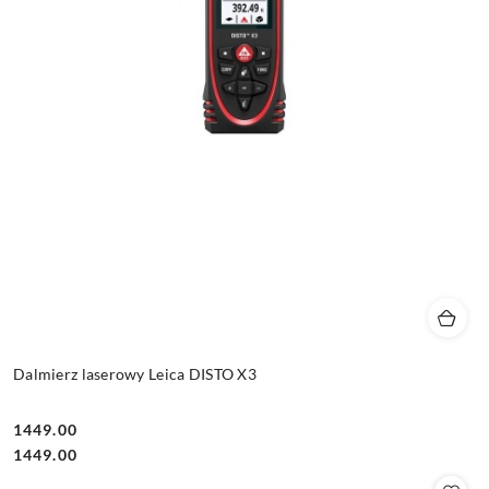
Dalmierz laserowy Leica DISTO X3
1449.00
Cena:
Cena:
1449.00