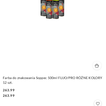
Farba do znakowania Soppec 500ml FLUO/PRO RÓŻNE KOLORY
12 szt.
263.99
Cena:
Cena:
263.99