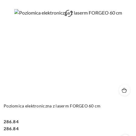
Poziomica elektroniczna z laserm FORGEO 60 cm
286.84
Cena:
Cena:
286.84