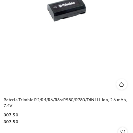
Bateria Trimble R2/R4/R6/R8s/R580/R780/DiNi Li-Ion, 2.6 mAh,
7.4V
307.50
Cena:
Cena:
307.50