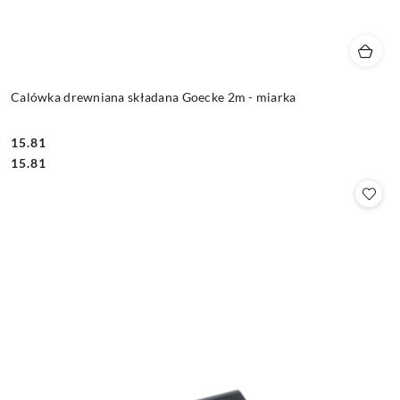
Calówka drewniana składana Goecke 2m - miarka
15.81
Cena:
Cena:
15.81