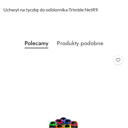
Uchwyt na tyczkę do odbiornika Trimble NetR9.
Produkty
Produkty
Polecamy
Produkty podobne
Pomiń karuzelę produktów
o
o
statusie:
statusie: