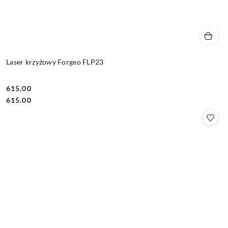
Laser krzyżowy Forgeo FLP23
615.00
Cena:
Cena:
615.00