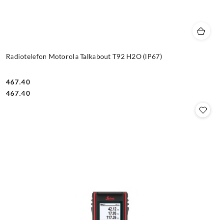
Radiotelefon Motorola Talkabout T92 H2O (IP67)
467.40
Cena:
Cena:
467.40