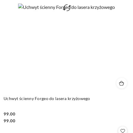
Uchwyt ścienny Forgeo do lasera krzyżowego
99.00
Cena:
Cena:
99.00