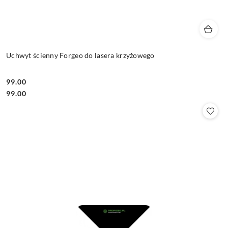
Uchwyt ścienny Forgeo do lasera krzyżowego
99.00
Cena:
Cena:
99.00