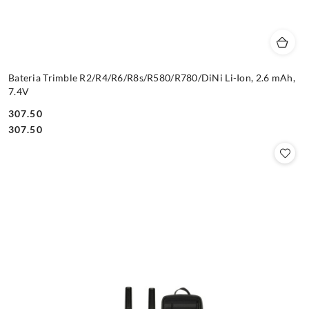
Bateria Trimble R2/R4/R6/R8s/R580/R780/DiNi Li-Ion, 2.6 mAh,
7.4V
307.50
Cena:
Cena:
307.50