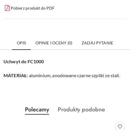
Pobierz produkt do PDF
OPIS
OPINIE I OCENY (0)
ZADAJ PYTANIE
Uchwyt do FC1000
MATERIAŁ:
aluminium, anodowane czarne szpilki ze stali.
Produkty
Produkty
Polecamy
Produkty podobne
Pomiń karuzelę produktów
o
o
statusie:
statusie: