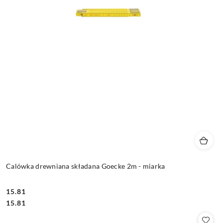
Calówka drewniana składana Goecke 2m - miarka
15.81
Cena:
Cena:
15.81