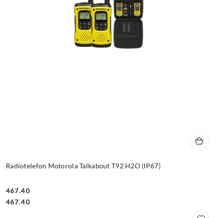
Radiotelefon Motorola Talkabout T92 H2O (IP67)
467.40
Cena:
Cena:
467.40