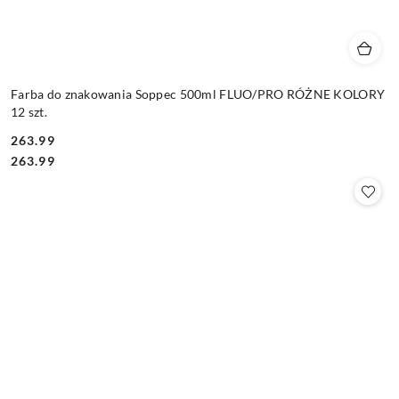
Farba do znakowania Soppec 500ml FLUO/PRO RÓŻNE KOLORY
12 szt.
263.99
Cena:
Cena:
263.99