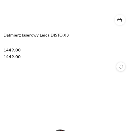
Dalmierz laserowy Leica DISTO X3
1449.00
Cena:
Cena:
1449.00