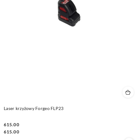
Laser krzyżowy Forgeo FLP23
615.00
Cena:
Cena:
615.00