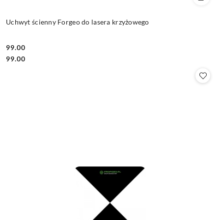
Uchwyt ścienny Forgeo do lasera krzyżowego
99.00
Cena:
Cena:
99.00