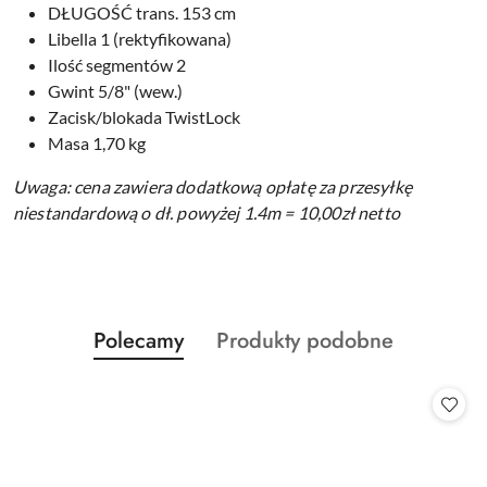
DŁUGOŚĆ trans. 153 cm
Libella 1 (rektyfikowana)
Ilość segmentów 2
Gwint 5/8" (wew.)
Zacisk/blokada TwistLock
Masa 1,70 kg
Uwaga: cena zawiera dodatkową opłatę za przesyłkę
niestandardową o dł. powyżej 1.4m = 10,00zł netto
Produkty
Produkty
Polecamy
Produkty podobne
Pomiń karuzelę produktów
o
o
statusie:
statusie: