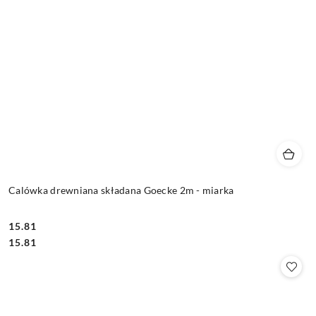
Calówka drewniana składana Goecke 2m - miarka
15.81
Cena:
Cena:
15.81