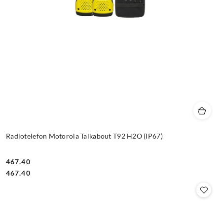
Radiotelefon Motorola Talkabout T92 H2O (IP67)
467.40
Cena:
Cena:
467.40