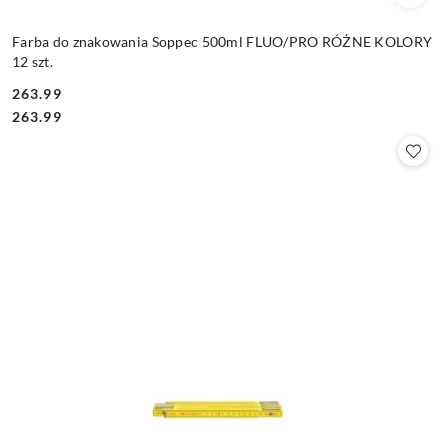
Farba do znakowania Soppec 500ml FLUO/PRO RÓŻNE KOLORY
12 szt.
263.99
Cena:
Cena:
263.99