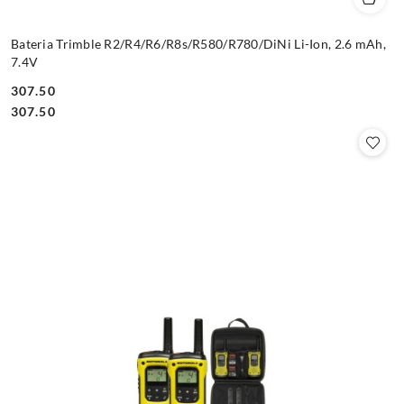
Bateria Trimble R2/R4/R6/R8s/R580/R780/DiNi Li-Ion, 2.6 mAh,
7.4V
307.50
Cena:
Cena:
307.50