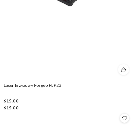
Laser krzyżowy Forgeo FLP23
615.00
Cena:
Cena:
615.00