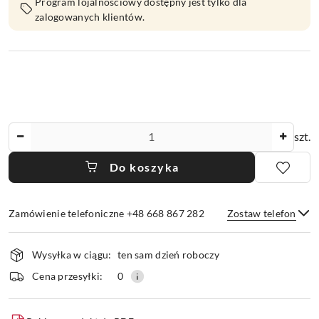
Program lojalnościowy dostępny jest tylko dla
zalogowanych klientów.
Ilość
szt.
Do koszyka
Zamówienie telefoniczne +48 668 867 282
Zostaw telefon
Dostępność
Wysyłka w ciągu:
ten sam dzień roboczy
i
dostawa
Wyślij
Cena przesyłki:
0