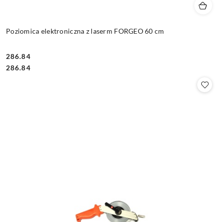
Poziomica elektroniczna z laserm FORGEO 60 cm
286.84
Cena:
Cena:
286.84