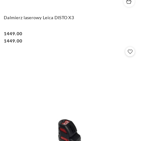
Dalmierz laserowy Leica DISTO X3
1449.00
Cena:
Cena:
1449.00