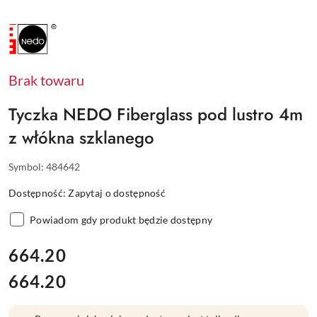
NAZWA
PRODUCENTA:
NEDO
Brak towaru
Tyczka NEDO Fiberglass pod lustro 4m
z włókna szklanego
Symbol:
484642
Dostępność:
Zapytaj o dostępność
Powiadom gdy produkt będzie dostępny
cena:
664.20
664.20
Cena: