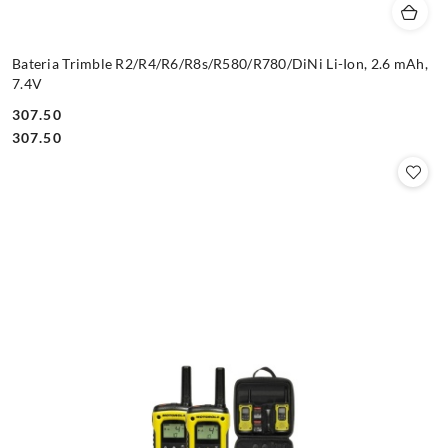
Bateria Trimble R2/R4/R6/R8s/R580/R780/DiNi Li-Ion, 2.6 mAh,
7.4V
307.50
Cena:
Cena:
307.50