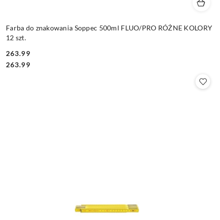
Farba do znakowania Soppec 500ml FLUO/PRO RÓŻNE KOLORY
12 szt.
263.99
Cena:
Cena:
263.99