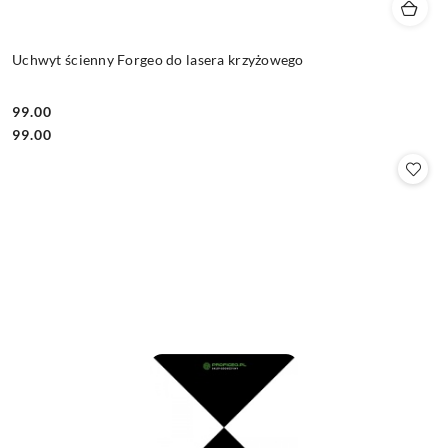
Uchwyt ścienny Forgeo do lasera krzyżowego
99.00
Cena:
Cena:
99.00