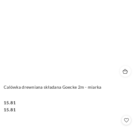
Calówka drewniana składana Goecke 2m - miarka
15.81
Cena:
Cena:
15.81