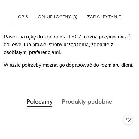
OPIS
OPINIE I OCENY (0)
ZADAJ PYTANIE
Pasek na rękę do kontrolera TSC7 można przymocować
do lewej lub prawej strony urządzenia, zgodnie z
osobistymi preferencjami.
W razie potrzeby można go dopasować do rozmiaru dłoni.
Produkty
Produkty
Polecamy
Produkty podobne
Pomiń karuzelę produktów
o
o
statusie:
statusie: