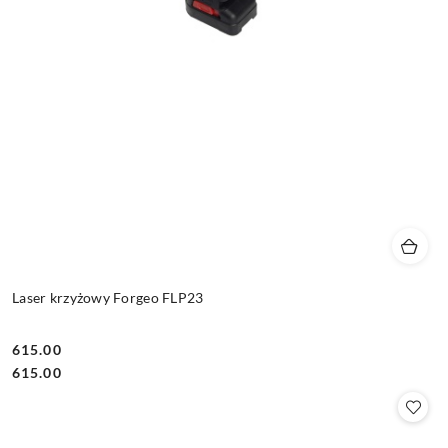
Laser krzyżowy Forgeo FLP23
615.00
Cena:
Cena:
615.00