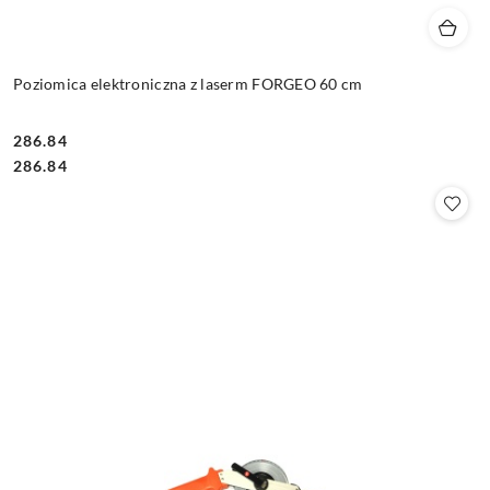
Poziomica elektroniczna z laserm FORGEO 60 cm
286.84
Cena:
Cena:
286.84