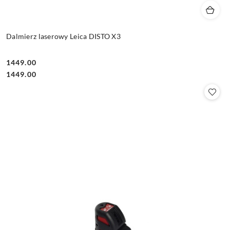
Dalmierz laserowy Leica DISTO X3
1449.00
Cena:
Cena:
1449.00