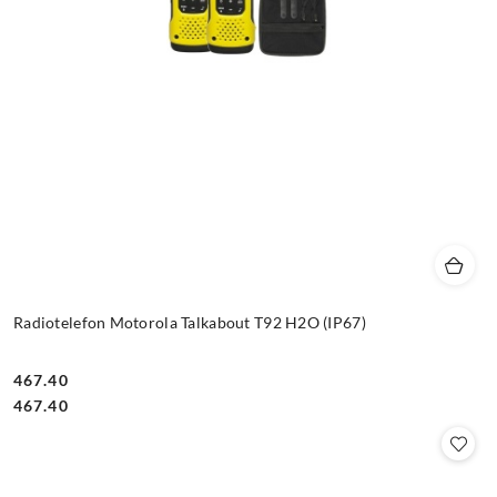
Radiotelefon Motorola Talkabout T92 H2O (IP67)
467.40
Cena:
Cena:
467.40