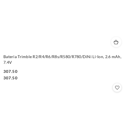
Bateria Trimble R2/R4/R6/R8s/R580/R780/DiNi Li-Ion, 2.6 mAh,
7.4V
307.50
Cena:
Cena:
307.50