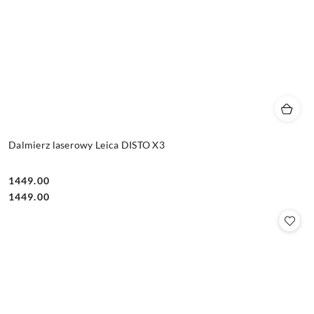
Dalmierz laserowy Leica DISTO X3
1449.00
Cena:
Cena:
1449.00