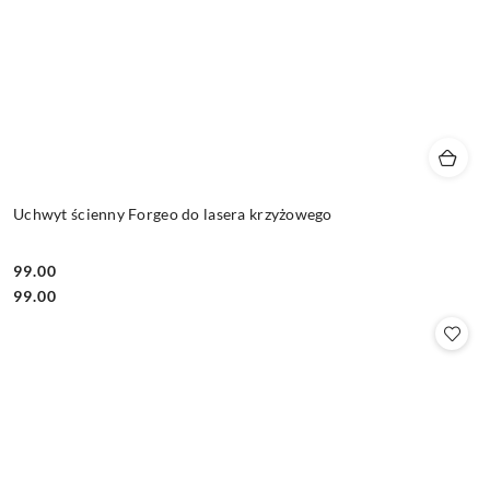
Uchwyt ścienny Forgeo do lasera krzyżowego
99.00
Cena:
Cena:
99.00