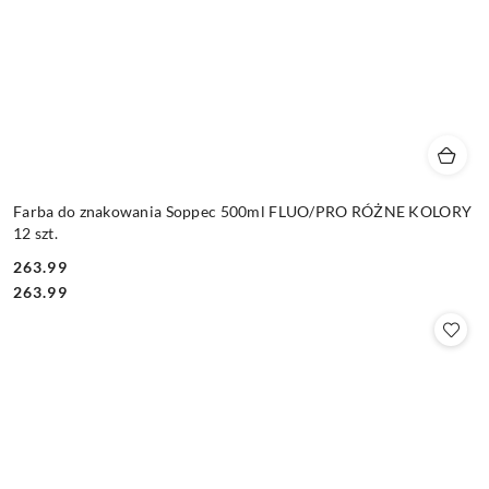
Farba do znakowania Soppec 500ml FLUO/PRO RÓŻNE KOLORY
12 szt.
263.99
Cena:
Cena:
263.99