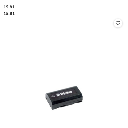
15.81
Cena:
Cena:
15.81