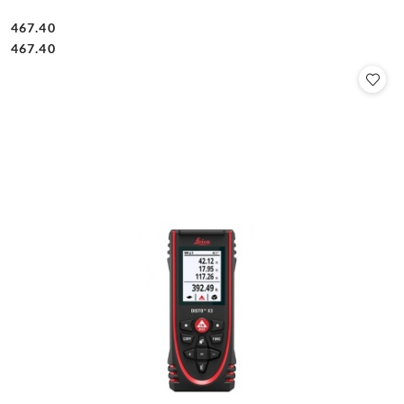
467.40
Cena:
Cena:
467.40