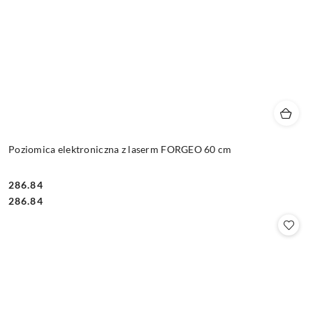
Poziomica elektroniczna z laserm FORGEO 60 cm
286.84
Cena:
Cena:
286.84