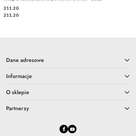
211.20
Cena:
Cena:
211.20
Dane adresowe
Informacje
O sklepie
Partnerzy