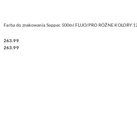
Farba do znakowania Soppec 500ml FLUO/PRO RÓŻNE KOLORY 12 
263.99
Cena:
Cena:
263.99