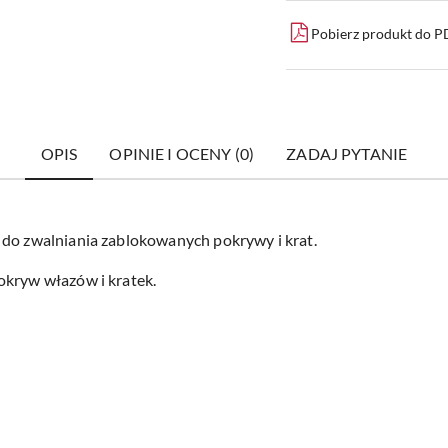
Pobierz produkt do 
OPIS
OPINIE I OCENY (0)
ZADAJ PYTANIE
 do zwalniania zablokowanych pokrywy i krat.
okryw włazów i kratek.