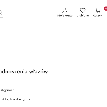
0
Moje konto
Ulubione
Koszyk
odnoszenia włazów
ostępność
kt będzie dostępny