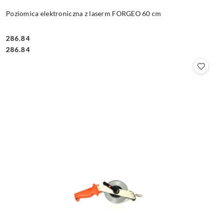
Poziomica elektroniczna z laserm FORGEO 60 cm
286.84
Cena:
Cena:
286.84