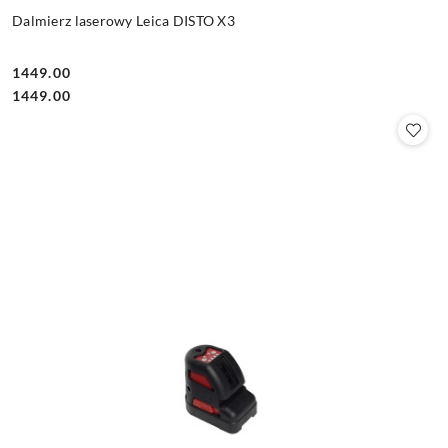
Dalmierz laserowy Leica DISTO X3
1449.00
Cena:
Cena:
1449.00