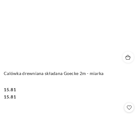
Calówka drewniana składana Goecke 2m - miarka
15.81
Cena:
Cena:
15.81