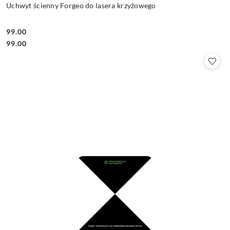
Uchwyt ścienny Forgeo do lasera krzyżowego
99.00
Cena:
Cena:
99.00