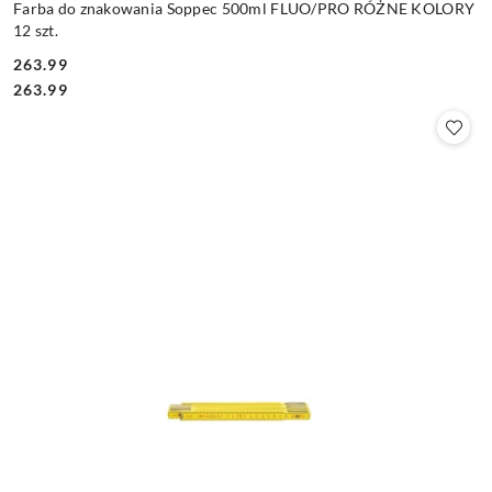
Farba do znakowania Soppec 500ml FLUO/PRO RÓŻNE KOLORY
12 szt.
263.99
Cena:
Cena:
263.99