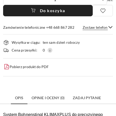
Do koszyka
Zamówienie telefoniczne +48 668 867 282
Zostaw telefon
Dostępność
Wysyłka w ciągu:
ten sam dzień roboczy
i
dostawa
Wyślij
Cena przesyłki:
0
Pobierz produkt do PDF
OPIS
OPINIE I OCENY (0)
ZADAJ PYTANIE
System Bohnenstingl KLIMAXPLUS do precyzyjnego