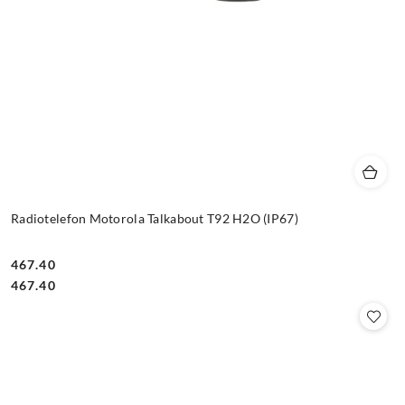
Radiotelefon Motorola Talkabout T92 H2O (IP67)
467.40
Cena:
Cena:
467.40