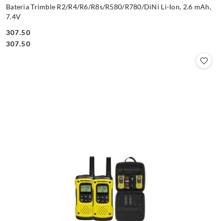
Bateria Trimble R2/R4/R6/R8s/R580/R780/DiNi Li-Ion, 2.6 mAh,
7.4V
307.50
Cena:
Cena:
307.50