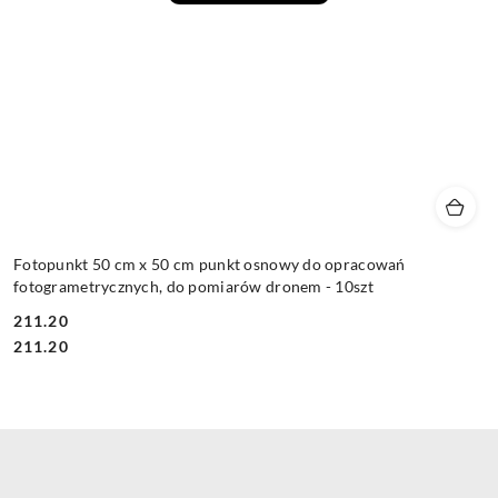
Fotopunkt 50 cm x 50 cm punkt osnowy do opracowań
fotogrametrycznych, do pomiarów dronem - 10szt
211.20
Cena:
Cena:
211.20