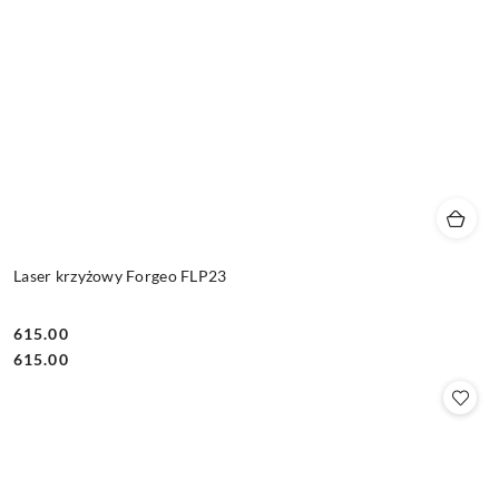
Laser krzyżowy Forgeo FLP23
615.00
Cena:
Cena:
615.00