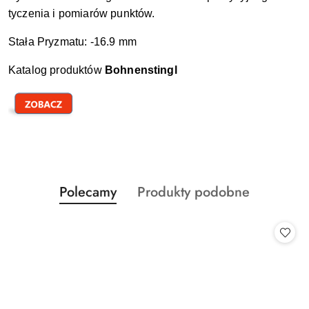
tyczenia i pomiarów punktów.
Stała Pryzmatu: -16.9 mm
Katalog produktów
Bohnenstingl
Produkty
Produkty
Polecamy
Produkty podobne
Pomiń karuzelę produktów
o
o
statusie:
statusie: