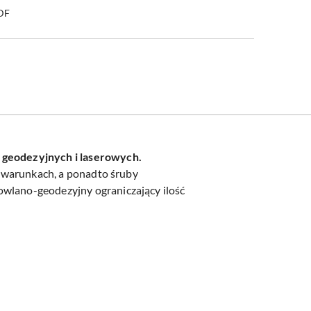
PDF
t geodezyjnych i laserowych.
ch warunkach, a ponadto śruby
owlano-geodezyjny ograniczający ilość