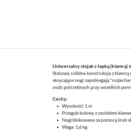
Uniwersalny stojak z łapką (klamrą) 
Stalowa, solidna konstrukcja z klamrą 
skręcające nogi zapobiegają "rozjech
osób potrzebnych przy wszelkich pomi
Cechy:
Wysokość: 1 m
Przegub kulowy z zaciskiem klam
Nogi blokowane za pomocą śrub 
Waga: 1,6 kg