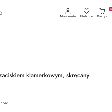
0
Moje konto
Ulubione
Koszyk
zaciskiem klamerkowym, skręcany
pność