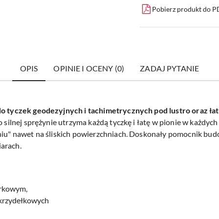
Pobierz produkt do 
OPIS
OPINIE I OCENY (0)
ZADAJ PYTANIE
do tyczek geodezyjnych i tachimetrycznych pod lustro oraz ła
o silnej sprężynie utrzyma każdą tyczkę i łatę w pionie w każdy
aniu" nawet na śliskich powierzchniach. Doskonały pomocnik bud
arach.
erkowym,
skrzydełkowych