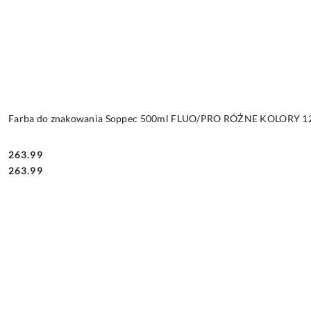
Farba do znakowania Soppec 500ml FLUO/PRO RÓŻNE KOLORY 12 
263.99
Cena:
Cena:
263.99