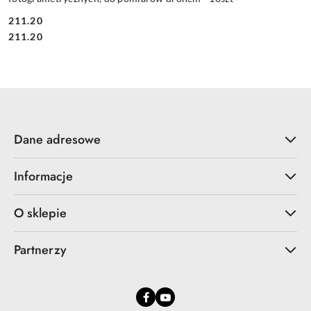
211.20
Cena:
Cena:
211.20
Dane adresowe
Informacje
O sklepie
Partnerzy