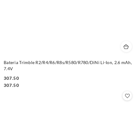
Bateria Trimble R2/R4/R6/R8s/R580/R780/DiNi Li-Ion, 2.6 mAh,
7.4V
307.50
Cena:
Cena:
307.50