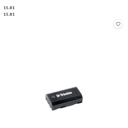
15.81
Cena:
Cena:
15.81