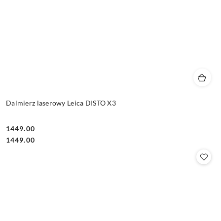
Dalmierz laserowy Leica DISTO X3
1449.00
Cena:
Cena:
1449.00