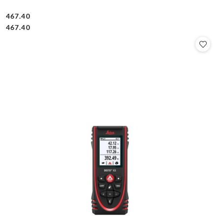
467.40
Cena:
Cena:
467.40