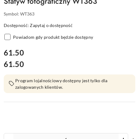
Statyw fotograficzny WT363
Symbol:
WT363
Dostępność:
Zapytaj o dostępność
Powiadom gdy produkt będzie dostępny
cena:
61.50
61.50
Cena:
Program lojalnościowy dostępny jest tylko dla
zalogowanych klientów.
Ilość