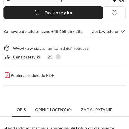
szt.
Do koszyka
Zamówienie telefoniczne +48 668 867 282
Zostaw telefon
Dostępność
Wysyłka w ciągu:
ten sam dzień roboczy
i
dostawa
Wyślij
Cena przesyłki:
25
Pobierz produkt do PDF
OPIS
OPINIE I OCENY (0)
ZADAJ PYTANIE
Standardowy statyw aluminiowy WT-363 do dalmierzy