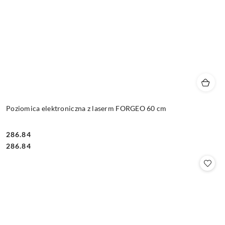
Poziomica elektroniczna z laserm FORGEO 60 cm
286.84
Cena:
Cena:
286.84