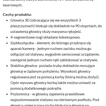
laserowych.
Cechy produktu:
Głowica 3D (obracająca się we wszystkich 3
płaszczyznach) blokuje się dokładnie na 90 stopniach, do
ustawienia głowicy służy masywna rękojeść.
4-segmentowe nogi składane teleskopowo.
Szybkozłączka - element, do którego przykręca się
aparat/kamerę - jednym ruchem zacisku można go
odłączyć od statywu, wygodnie zamocować urządzenie,
następnie jednym ruchem ręki zablokować w statywie.
Stabilna głowica- posiada śruby dokładnie mocujące
głowicę w żądanym położeniu. Wysokość głowicy
regulowana jest za pomocą korby (którą można złożyć).
Opór wysuwu głowicy korbą także można ustawić za
pomocą dodatkowego pokrętła
Poziomnica - w głowicy zapewnia prawidłowe
wypoziomowanie statywu na nierównym podłożu. Pod
głowicą umieszczona śruba blokująca głowicę na