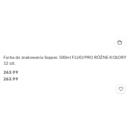
Farba do znakowania Soppec 500ml FLUO/PRO RÓŻNE KOLORY
12 szt.
263.99
Cena:
Cena:
263.99