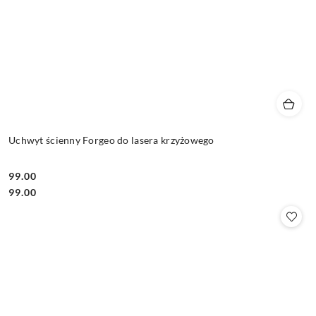
Uchwyt ścienny Forgeo do lasera krzyżowego
99.00
Cena:
Cena:
99.00