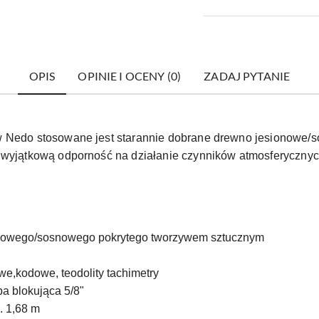
OPIS
OPINIE I OCENY (0)
ZADAJ PYTANIE
ów Nedo stosowane jest starannie dobrane drewno jesionow
 wyjątkową odporność na działanie czynników atmosferycznych 
onowego/sosnowego pokrytego tworzywem sztucznym
we,kodowe, teodolity tachimetry
ba blokująca 5/8"
. 1,68 m