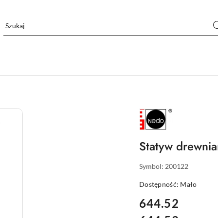
NAZWA
PRODUCENTA:
NEDO
Statyw drewnia
Symbol:
200122
Dostępność:
Mało
cena:
644.52