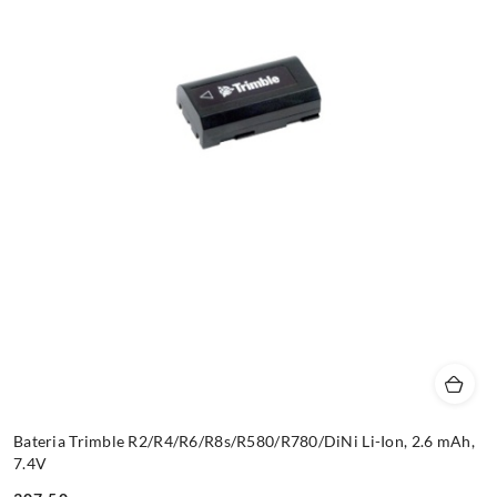
Bateria Trimble R2/R4/R6/R8s/R580/R780/DiNi Li-Ion, 2.6 mAh,
7.4V