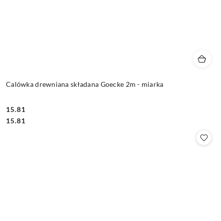
Calówka drewniana składana Goecke 2m - miarka
15.81
Cena:
Cena:
15.81