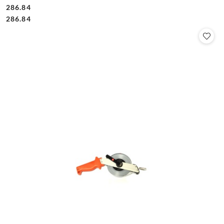
286.84
Cena:
Cena:
286.84