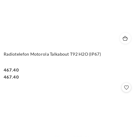
Radiotelefon Motorola Talkabout T92 H2O (IP67)
467.40
Cena:
Cena:
467.40