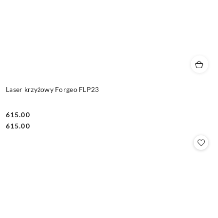
Laser krzyżowy Forgeo FLP23
615.00
Cena:
Cena:
615.00