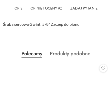
OPIS
OPINIE I OCENY (0)
ZADAJ PYTANIE
Śruba sercowa Gwint: 5/8" Zaczep do pionu
Produkty
Produkty
Polecamy
Produkty podobne
Pomiń karuzelę produktów
o
o
statusie:
statusie: