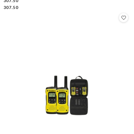
307.50
Cena:
Cena:
307.50