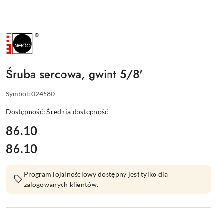
NAZWA
PRODUCENTA:
NEDO
Śruba sercowa, gwint 5/8'
Symbol:
024580
Dostępność:
Średnia dostępność
cena:
86.10
86.10
Cena:
Program lojalnościowy dostępny jest tylko dla
zalogowanych klientów.