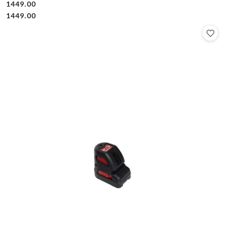
1449.00
Cena:
Cena:
1449.00