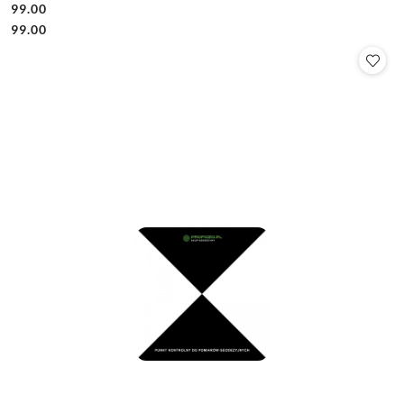
99.00
Cena:
Cena:
99.00