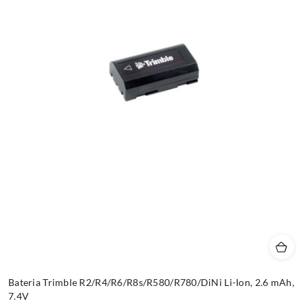
Bateria Trimble R2/R4/R6/R8s/R580/R780/DiNi Li-Ion, 2.6 mAh,
7.4V