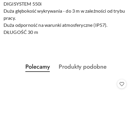
DIGISYSTEM 550i
Duża głębokość wykrywania - do 3 m w zależności od trybu
pracy.
Duża odporność na warunki atmosferyczne (IP57).
DŁUGOŚĆ 30 m
Produkty
Produkty
Polecamy
Produkty podobne
Pomiń karuzelę produktów
o
o
statusie:
statusie: