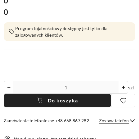
cena:
0
0
Cena:
Program lojalnościowy dostępny jest tylko dla
zalogowanych klientów.
Ilość
szt.
Do koszyka
Zamówienie telefoniczne +48 668 867 282
Zostaw telefon
Dostępność
Wysyłka w ciągu:
ten sam dzień roboczy