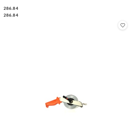
286.84
Cena:
Cena:
286.84