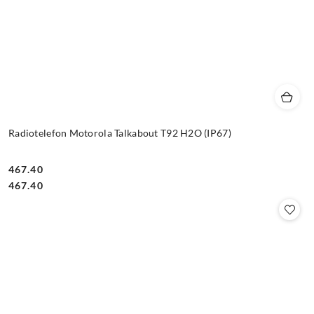
Radiotelefon Motorola Talkabout T92 H2O (IP67)
467.40
Cena:
Cena:
467.40