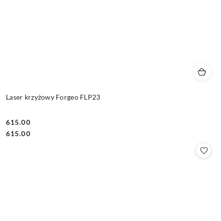
Laser krzyżowy Forgeo FLP23
615.00
Cena:
Cena:
615.00