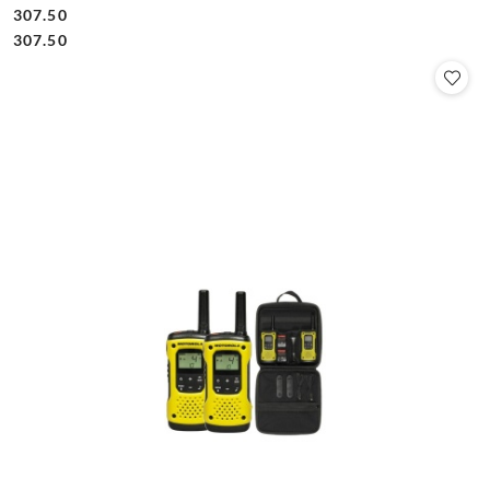
307.50
Cena:
Cena:
307.50