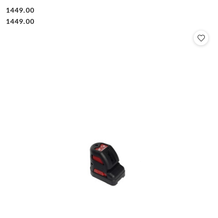
1449.00
Cena:
Cena:
1449.00