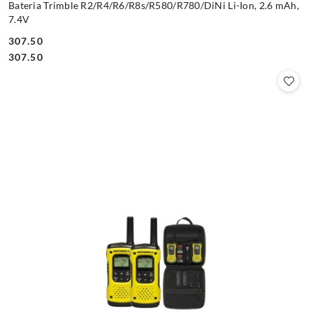
Bateria Trimble R2/R4/R6/R8s/R580/R780/DiNi Li-Ion, 2.6 mAh,
7.4V
307.50
Cena:
Cena:
307.50