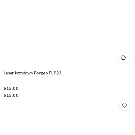
Laser krzyżowy Forgeo FLP23
615.00
Cena:
Cena:
615.00