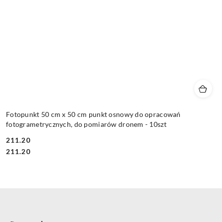
Fotopunkt 50 cm x 50 cm punkt osnowy do opracowań
fotogrametrycznych, do pomiarów dronem - 10szt
211.20
Cena:
Cena:
211.20