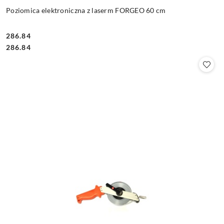
Poziomica elektroniczna z laserm FORGEO 60 cm
286.84
Cena:
Cena:
286.84