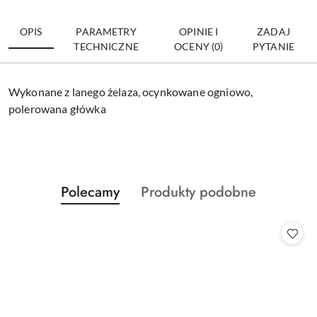
OPIS
PARAMETRY
OPINIE I
ZADAJ
TECHNICZNE
OCENY (0)
PYTANIE
Wykonane z lanego żelaza, ocynkowane ogniowo,
polerowana główka
Produkty
Produkty
Polecamy
Produkty podobne
Pomiń karuzelę produktów
o
o
statusie:
statusie: