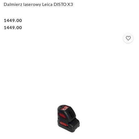
Dalmierz laserowy Leica DISTO X3
1449.00
Cena:
Cena:
1449.00