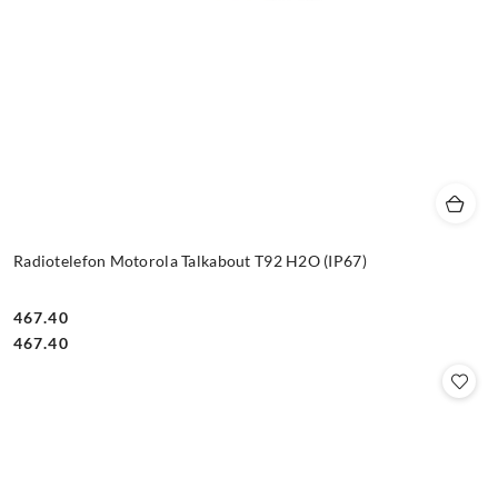
Radiotelefon Motorola Talkabout T92 H2O (IP67)
467.40
Cena:
Cena:
467.40