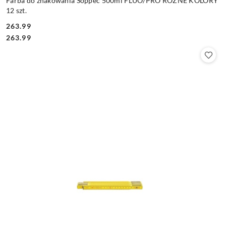
Farba do znakowania Soppec 500ml FLUO/PRO RÓŻNE KOLORY
12 szt.
263.99
Cena:
Cena:
263.99