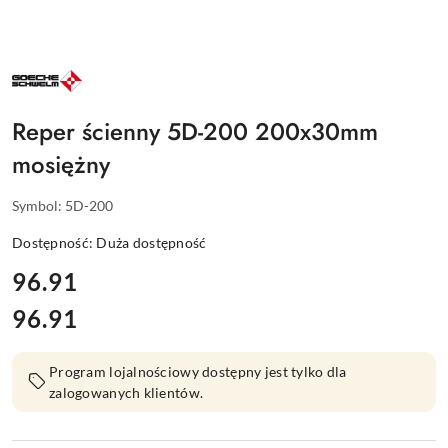
NAZWA
PRODUCENTA:
GOECKE
Reper ścienny 5D-200 200x30mm
mosiężny
Symbol:
5D-200
Dostępność:
Duża dostępność
cena:
96.91
96.91
Cena:
Program lojalnościowy dostępny jest tylko dla
zalogowanych klientów.