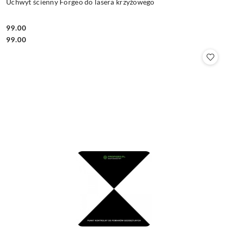
Uchwyt ścienny Forgeo do lasera krzyżowego
99.00
Cena:
Cena:
99.00