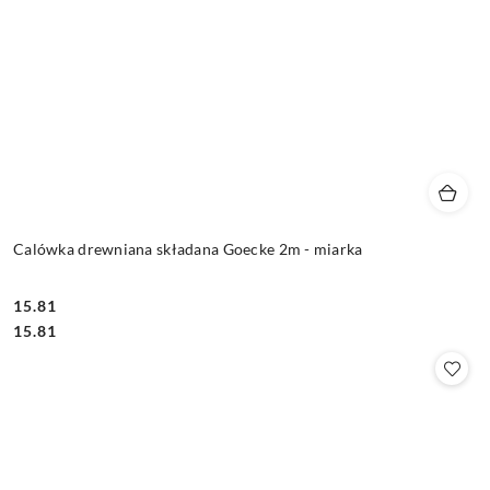
Calówka drewniana składana Goecke 2m - miarka
15.81
Cena:
Cena:
15.81