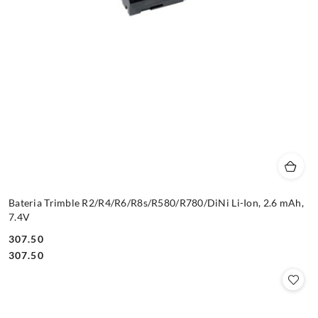
Bateria Trimble R2/R4/R6/R8s/R580/R780/DiNi Li-Ion, 2.6 mAh,
7.4V
307.50
Cena:
Cena:
307.50