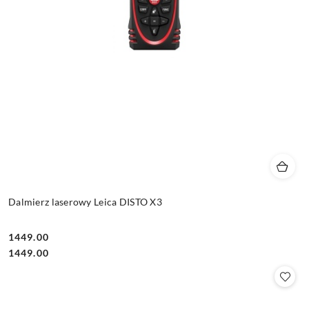
Dalmierz laserowy Leica DISTO X3
1449.00
Cena:
Cena:
1449.00