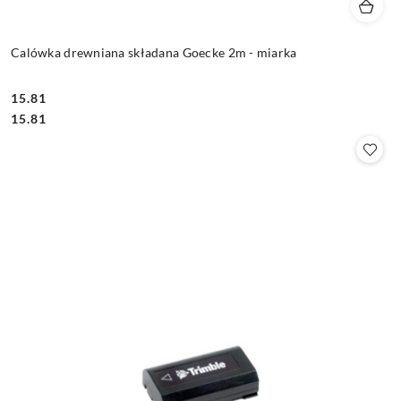
Calówka drewniana składana Goecke 2m - miarka
15.81
Cena:
Cena:
15.81