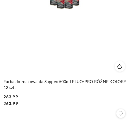
Farba do znakowania Soppec 500ml FLUO/PRO RÓŻNE KOLORY
12 szt.
263.99
Cena:
Cena:
263.99