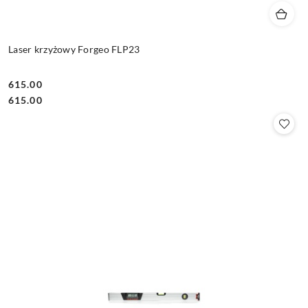
Laser krzyżowy Forgeo FLP23
615.00
Cena:
Cena:
615.00