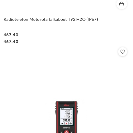
Radiotelefon Motorola Talkabout T92 H2O (IP67)
467.40
Cena:
Cena:
467.40