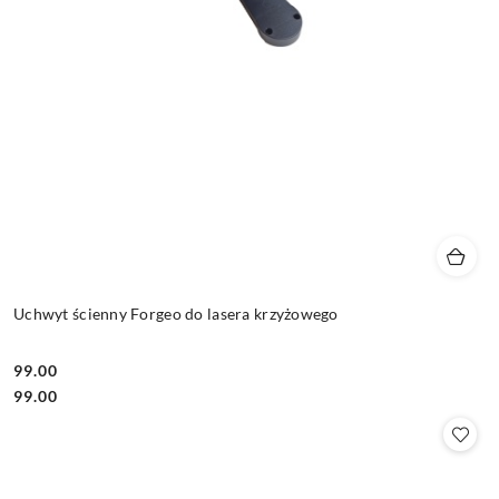
Uchwyt ścienny Forgeo do lasera krzyżowego
99.00
Cena:
Cena:
99.00