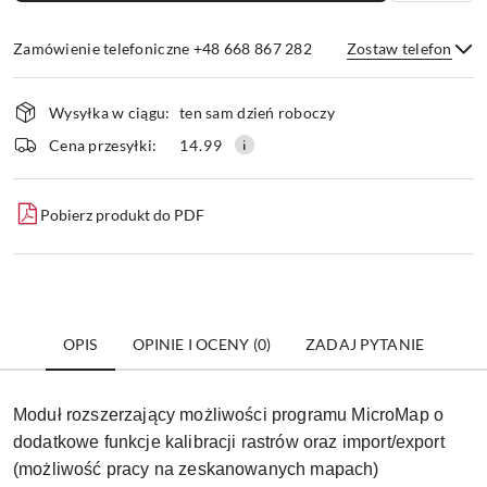
Zamówienie telefoniczne +48 668 867 282
Zostaw telefon
Dostępność
Wysyłka w ciągu:
ten sam dzień roboczy
i
dostawa
Wyślij
Cena przesyłki:
14.99
Pobierz produkt do PDF
OPIS
OPINIE I OCENY (0)
ZADAJ PYTANIE
Moduł rozszerzający możliwości programu MicroMap o
dodatkowe funkcje kalibracji rastrów oraz import/export
(możliwość pracy na zeskanowanych mapach)