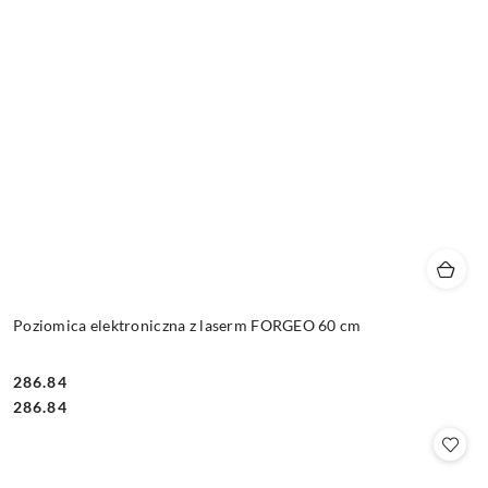
Poziomica elektroniczna z laserm FORGEO 60 cm
286.84
Cena:
Cena:
286.84