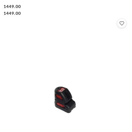
1449.00
Cena:
Cena:
1449.00