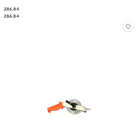
286.84
Cena:
Cena:
286.84