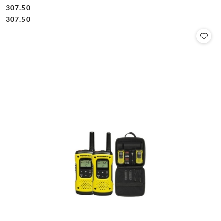
307.50
Cena:
Cena:
307.50