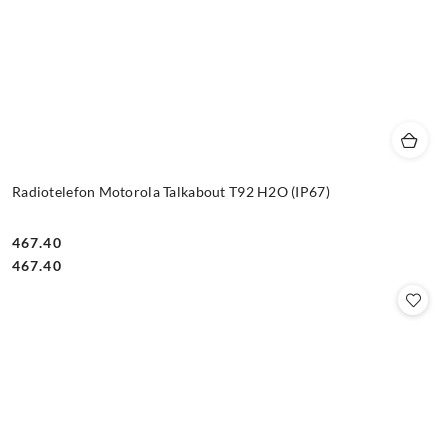
Radiotelefon Motorola Talkabout T92 H2O (IP67)
467.40
Cena:
Cena:
467.40