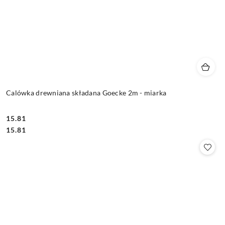
Calówka drewniana składana Goecke 2m - miarka
15.81
Cena:
Cena:
15.81