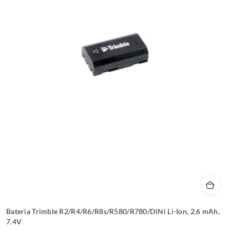
Bateria Trimble R2/R4/R6/R8s/R580/R780/DiNi Li-Ion, 2.6 mAh,
7.4V