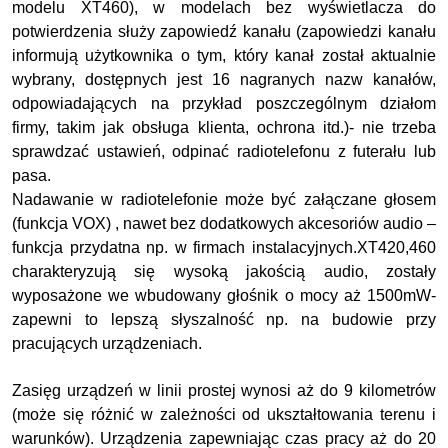
modelu XT460), w modelach bez wyświetlacza do
potwierdzenia służy zapowiedź kanału (zapowiedzi kanału
informują użytkownika o tym, który kanał został aktualnie
wybrany, dostępnych jest 16 nagranych nazw kanałów,
odpowiadających na przykład poszczególnym działom
firmy, takim jak obsługa klienta, ochrona itd.)- nie trzeba
sprawdzać ustawień, odpinać radiotelefonu z futerału lub
pasa.
Nadawanie w radiotelefonie może być załączane głosem
(funkcja VOX) , nawet bez dodatkowych akcesoriów audio –
funkcja przydatna np. w firmach instalacyjnych.XT420,460
charakteryzują się wysoką jakością audio, zostały
wyposażone we wbudowany głośnik o mocy aż 1500mW-
zapewni to lepszą słyszalność np. na budowie przy
pracujących urządzeniach.
Zasięg urządzeń w linii prostej wynosi aż do 9 kilometrów
(może się różnić w zależności od ukształtowania terenu i
warunków). Urządzenia zapewniając czas pracy aż do 20