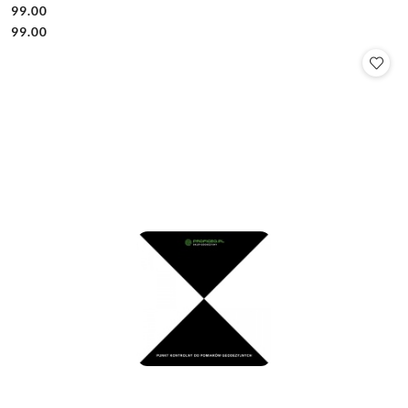
99.00
Cena:
Cena:
99.00