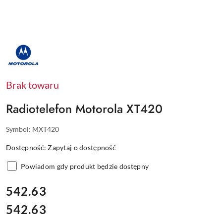
NAZWA
PRODUCENTA:
MOTOROLA
Brak towaru
Radiotelefon Motorola XT420
Symbol:
MXT420
Dostępność:
Zapytaj o dostępność
Powiadom gdy produkt będzie dostępny
cena:
542.63
542.63
Cena: