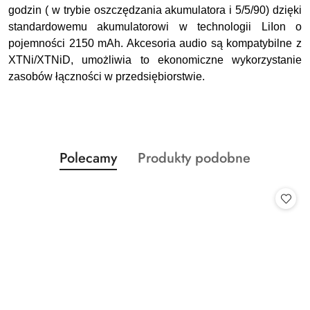
godzin ( w trybie oszczędzania akumulatora i 5/5/90) dzięki
standardowemu akumulatorowi w technologii LiIon o
pojemności 2150 mAh. Akcesoria audio są kompatybilne z
XTNi/XTNiD, umożliwia to ekonomiczne wykorzystanie
zasobów łączności w przedsiębiorstwie.
Produkty
Produkty
Polecamy
Produkty podobne
Pomiń karuzelę produktów
o
o
statusie:
statusie: