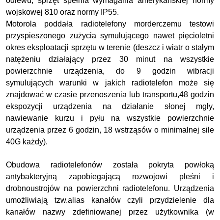
odlewu, sprzęt spełnia wymagania amerykańskiej normy
wojskowej 810 oraz normy IP55.
Motorola poddała radiotelefony morderczemu testowi
przyspieszonego zużycia symulującego nawet pięcioletni
okres eksploatacji sprzętu w terenie (deszcz i wiatr o stałym
natężeniu działający przez 30 minut na wszystkie
powierzchnie urządzenia, do 9 godzin wibracji
symulujących warunki w jakich radiotelefon może się
znajdować w czasie przenoszenia lub transportu,48 godzin
ekspozycji urządzenia na działanie słonej mgły,
nawiewanie kurzu i pyłu na wszystkie powierzchnie
urządzenia przez 6 godzin, 18 wstrząsów o minimalnej sile
40G każdy).
Obudowa radiotelefonów została pokryta powłoką
antybakteryjną zapobiegającą rozwojowi pleśni i
drobnoustrojów na powierzchni radiotelefonu. Urządzenia
umożliwiają tzw.alias kanałów czyli przydzielenie dla
kanałów nazwy zdefiniowanej przez użytkownika (w