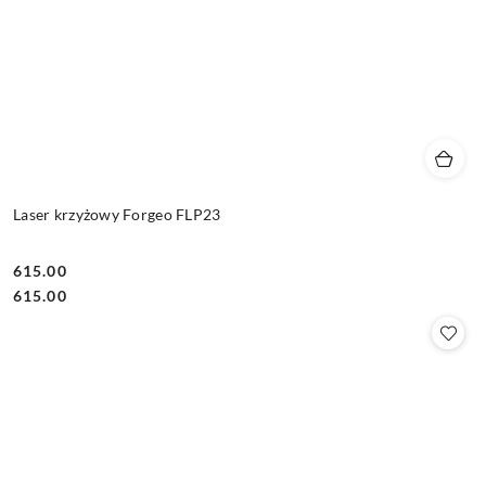
Laser krzyżowy Forgeo FLP23
615.00
Cena:
Cena:
615.00