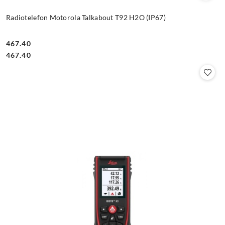
Radiotelefon Motorola Talkabout T92 H2O (IP67)
467.40
Cena:
Cena:
467.40