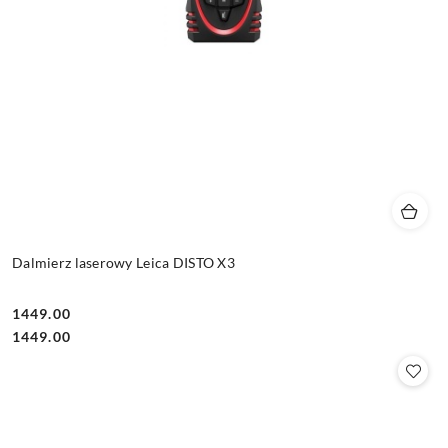
Dalmierz laserowy Leica DISTO X3
1449.00
Cena:
Cena:
1449.00