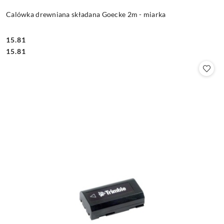
Calówka drewniana składana Goecke 2m - miarka
15.81
Cena:
Cena:
15.81