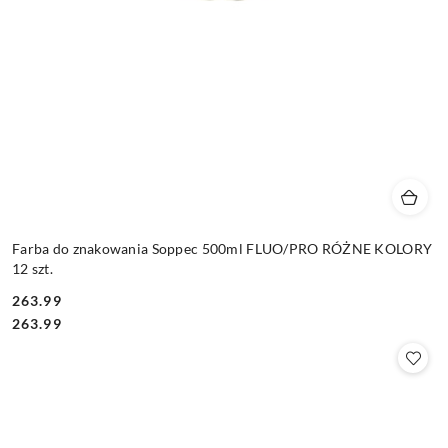
Farba do znakowania Soppec 500ml FLUO/PRO RÓŻNE KOLORY
12 szt.
263.99
Cena:
Cena:
263.99