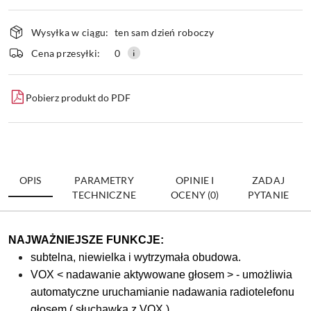
Dostępność
Wysyłka w ciągu:
ten sam dzień roboczy
i
dostawa
Wyślij
Cena przesyłki:
0
Pobierz produkt do PDF
OPIS
PARAMETRY
OPINIE I
ZADAJ
TECHNICZNE
OCENY (0)
PYTANIE
NAJWAŻNIEJSZE FUNKCJE:
subtelna, niewielka i wytrzymała obudowa.
VOX < nadawanie aktywowane głosem > - umożliwia
automatyczne uruchamianie nadawania radiotelefonu
głosem ( słuchawka z VOX )