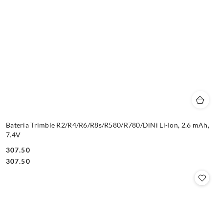
Bateria Trimble R2/R4/R6/R8s/R580/R780/DiNi Li-Ion, 2.6 mAh,
7.4V
307.50
Cena:
Cena:
307.50