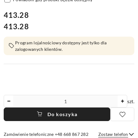
cena:
413.28
413.28
Cena:
Program lojalnościowy dostępny jest tylko dla
zalogowanych klientów.
Ilość
szt.
Do koszyka
Zamówienie telefoniczne +48 668 867 282
Zostaw telefon