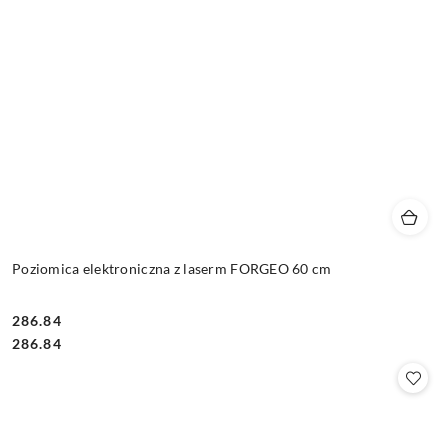
Poziomica elektroniczna z laserm FORGEO 60 cm
286.84
Cena:
Cena:
286.84