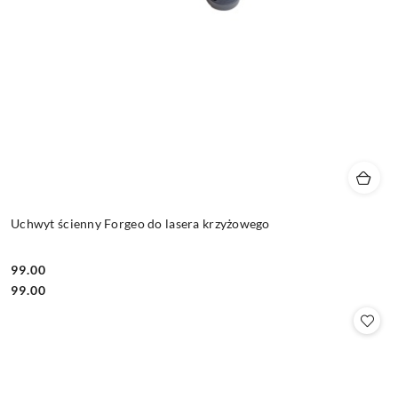
Uchwyt ścienny Forgeo do lasera krzyżowego
99.00
Cena:
Cena:
99.00