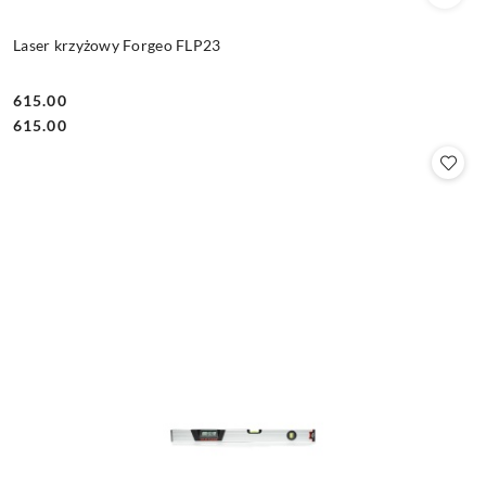
Laser krzyżowy Forgeo FLP23
615.00
Cena:
Cena:
615.00