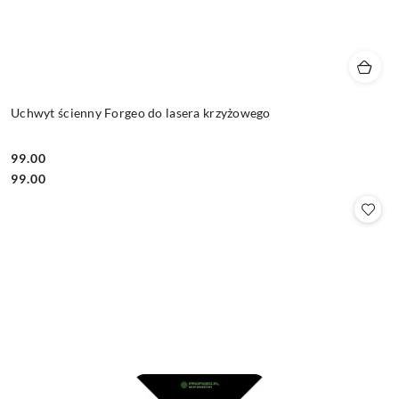
Uchwyt ścienny Forgeo do lasera krzyżowego
99.00
Cena:
Cena:
99.00