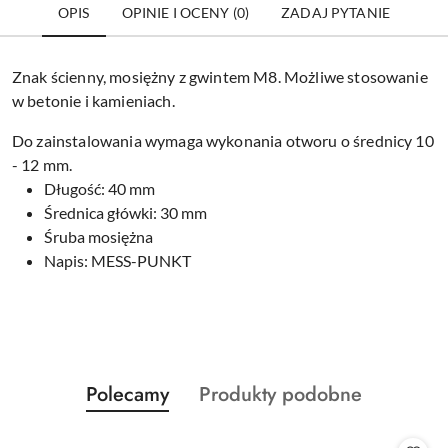
OPIS
OPINIE I OCENY (0)
ZADAJ PYTANIE
Znak ścienny, mosiężny z gwintem M8. Możliwe stosowanie
w betonie i kamieniach.
Do zainstalowania wymaga wykonania otworu o średnicy 10
- 12 mm.
Długość: 40 mm
Średnica główki: 30 mm
Śruba mosiężna
Napis: MESS-PUNKT
Produkty
Produkty
Polecamy
Produkty podobne
Pomiń karuzelę produktów
o
o
statusie:
statusie: