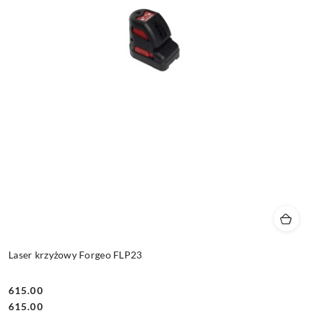
Laser krzyżowy Forgeo FLP23
615.00
Cena:
Cena:
615.00