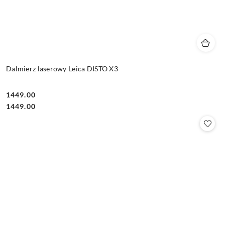
Dalmierz laserowy Leica DISTO X3
1449.00
Cena:
Cena:
1449.00