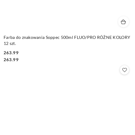
Farba do znakowania Soppec 500ml FLUO/PRO RÓŻNE KOLORY
12 szt.
263.99
Cena:
Cena:
263.99