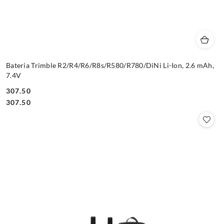
Bateria Trimble R2/R4/R6/R8s/R580/R780/DiNi Li-Ion, 2.6 mAh,
7.4V
307.50
Cena:
Cena:
307.50