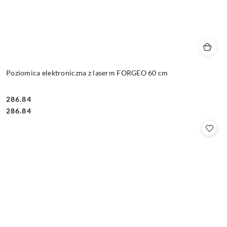
Poziomica elektroniczna z laserm FORGEO 60 cm
286.84
Cena:
Cena:
286.84