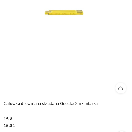
Calówka drewniana składana Goecke 2m - miarka
15.81
Cena:
Cena:
15.81