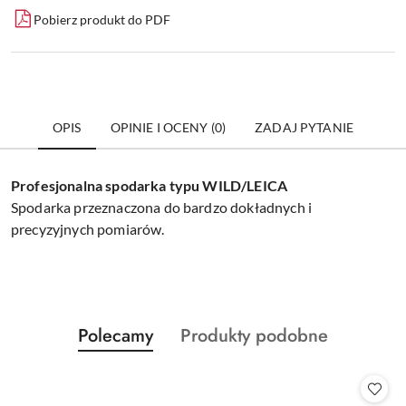
Pobierz produkt do PDF
OPIS
OPINIE I OCENY (0)
ZADAJ PYTANIE
Profesjonalna spodarka typu WILD/LEICA
Spodarka przeznaczona do bardzo dokładnych i
precyzyjnych pomiarów.
Produkty
Produkty
Polecamy
Produkty podobne
Pomiń karuzelę produktów
o
o
statusie:
statusie: