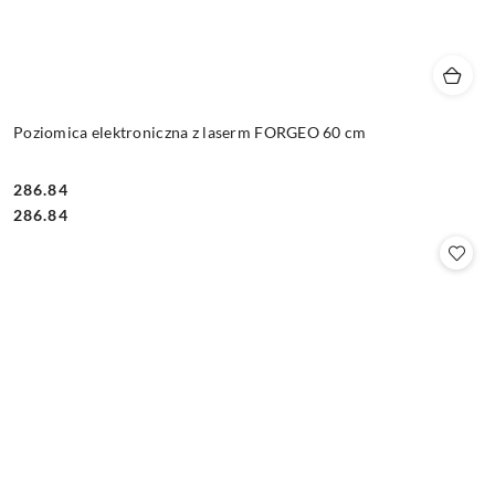
Poziomica elektroniczna z laserm FORGEO 60 cm
286.84
Cena:
Cena:
286.84