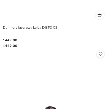
Dalmierz laserowy Leica DISTO X3
1449.00
Cena:
Cena:
1449.00