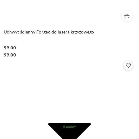
Uchwyt ścienny Forgeo do lasera krzyżowego
99.00
Cena:
Cena:
99.00