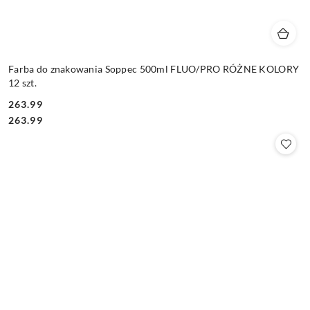
Farba do znakowania Soppec 500ml FLUO/PRO RÓŻNE KOLORY
12 szt.
263.99
Cena:
Cena:
263.99