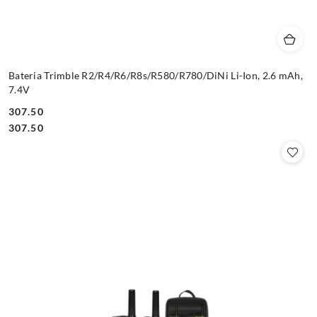
Bateria Trimble R2/R4/R6/R8s/R580/R780/DiNi Li-Ion, 2.6 mAh,
7.4V
307.50
Cena:
Cena:
307.50