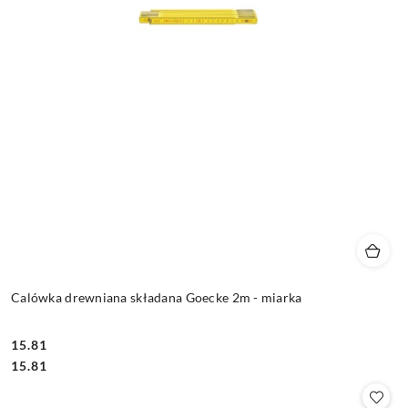
Calówka drewniana składana Goecke 2m - miarka
15.81
Cena:
Cena:
15.81