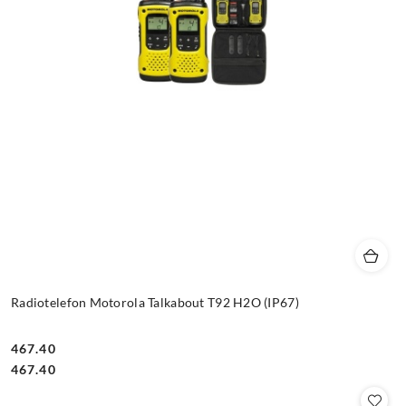
Radiotelefon Motorola Talkabout T92 H2O (IP67)
467.40
Cena:
Cena:
467.40