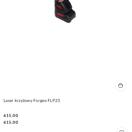
Laser krzyżowy Forgeo FLP23
615.00
Cena:
Cena:
615.00