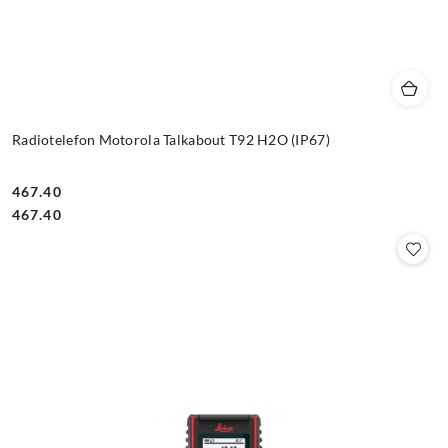
Radiotelefon Motorola Talkabout T92 H2O (IP67)
467.40
Cena:
Cena:
467.40