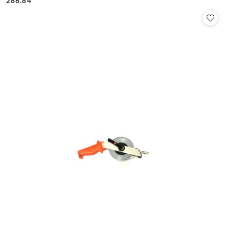
286.84