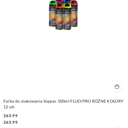
Farba do znakowania Soppec 500ml FLUO/PRO RÓŻNE KOLORY
12 szt.
263.99
Cena:
Cena:
263.99