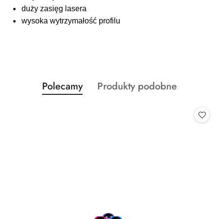
duży zasięg lasera
wysoka wytrzymałość profilu
Produkty
Produkty
Polecamy
Produkty podobne
Pomiń karuzelę produktów
o
o
statusie:
statusie: