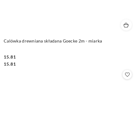
Calówka drewniana składana Goecke 2m - miarka
15.81
Cena:
Cena:
15.81