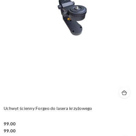
Uchwyt ścienny Forgeo do lasera krzyżowego
99.00
Cena:
Cena:
99.00