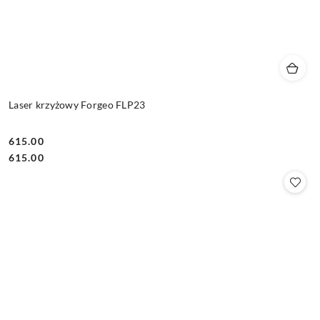
Laser krzyżowy Forgeo FLP23
615.00
Cena:
Cena:
615.00