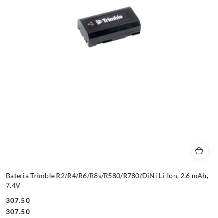
Bateria Trimble R2/R4/R6/R8s/R580/R780/DiNi Li-Ion, 2.6 mAh,
7.4V
307.50
Cena:
Cena:
307.50