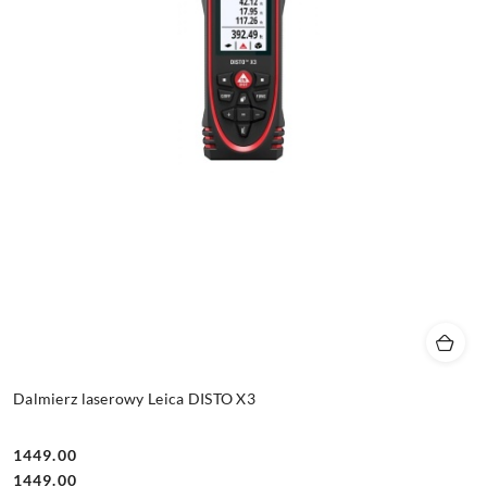
Dalmierz laserowy Leica DISTO X3
1449.00
Cena:
Cena:
1449.00