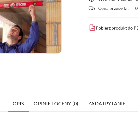
i
Cena przesyłki:
dostawa
Pobierz produkt do 
OPIS
OPINIE I OCENY (0)
ZADAJ PYTANIE