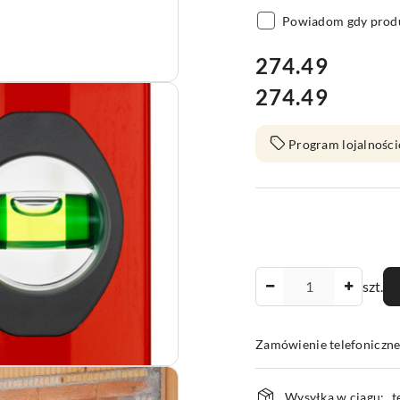
Powiadom gdy produ
cena:
274.49
274.49
Cena:
Program lojalności
Ilość
szt.
Zamówienie telefoniczn
Dostępność
Wysyłka w ciągu:
t