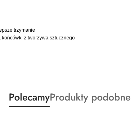
lepsze trzymanie
a końcówki z tworzywa sztucznego
Produkty
Produkty
Polecamy
Produkty podobne
o
o
statusie:
statusie: