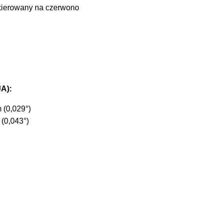
akierowany na czerwono
A):
 (0,029°)
(0,043°)