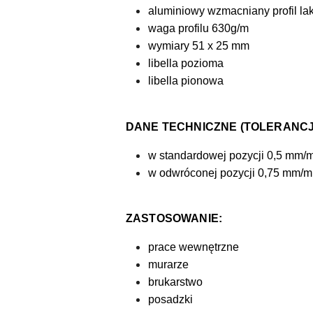
aluminiowy wzmacniany profil l
waga profilu 630g/m
wymiary 51 x 25 mm
libella pozioma
libella pionowa
DANE TECHNICZNE (TOLERANCJ
w standardowej pozycji 0,5 mm/m
w odwróconej pozycji 0,75 mm/m 
ZASTOSOWANIE:
prace wewnętrzne
murarze
brukarstwo
posadzki