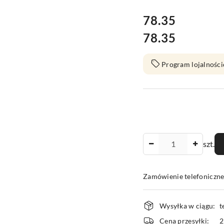
cena:
78.35
78.35
Cena:
Program lojalności
Ilość
szt.
Zamówienie telefoniczn
Dostępność
Wysyłka w ciągu:
t
i
Cena przesyłki: