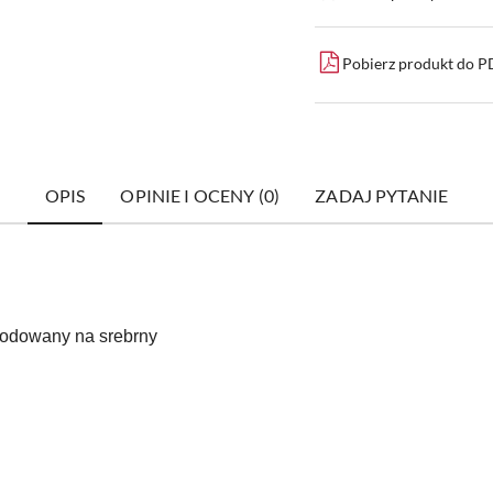
dostawa
Pobierz produkt do 
OPIS
OPINIE I OCENY (0)
ZADAJ PYTANIE
nodowany na srebrny