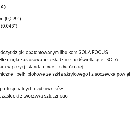
A):
m (0,029°)
(0.043°)
y odczyt dzięki opatentowanym libelkom SOLA FOCUS
tle dzięki zastosowanej okładzinie podświetlającej SOLA
ru w pozycji standardowej i odwróconej
zne libelki blokowe ze szkła akrylowego i z soczewką powię
a profesjonalnych użytkowników
 zaślepki z tworzywa sztucznego