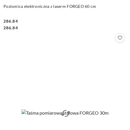
Poziomica elektroniczna z laserm FORGEO 60 cm
286.84
Cena:
Cena:
286.84