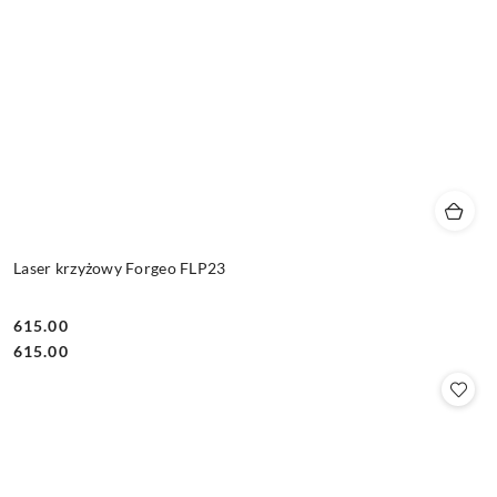
Laser krzyżowy Forgeo FLP23
615.00
Cena:
Cena:
615.00