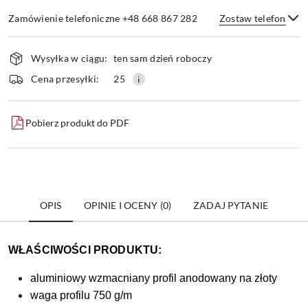
Zamówienie telefoniczne +48 668 867 282
Zostaw telefon
Dostępność
Wysyłka w ciągu:
ten sam dzień roboczy
i
dostawa
Wyślij
Cena przesyłki:
25
Pobierz produkt do PDF
OPIS
OPINIE I OCENY (0)
ZADAJ PYTANIE
WŁAŚCIWOŚCI PRODUKTU:
aluminiowy wzmacniany profil anodowany na złoty
waga profilu 750 g/m