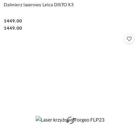
Dalmierz laserowy Leica DISTO X3
1449.00
Cena:
Cena:
1449.00