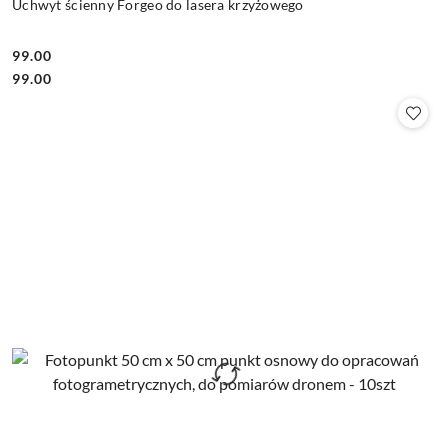
Uchwyt ścienny Forgeo do lasera krzyżowego
99.00
Cena:
Cena:
99.00