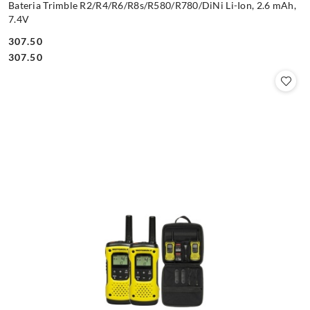
Bateria Trimble R2/R4/R6/R8s/R580/R780/DiNi Li-Ion, 2.6 mAh,
7.4V
307.50
Cena:
Cena:
307.50