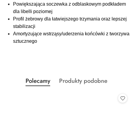
Powiększająca soczewka z odblaskowym podkładem
dla libelli poziomej
Profil żebrowy dla łatwiejszego trzymania oraz lepszej
stabilizacji
Amortyzujące wstrząsy/uderzenia końcówki z tworzywa
sztucznego
Produkty
Produkty
Polecamy
Produkty podobne
Pomiń karuzelę produktów
o
o
statusie:
statusie: