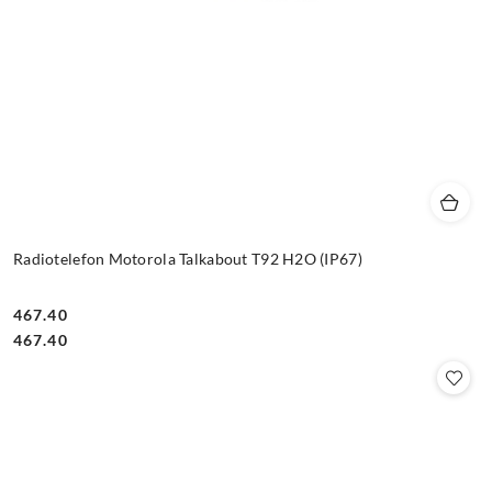
Radiotelefon Motorola Talkabout T92 H2O (IP67)
467.40
Cena:
Cena:
467.40