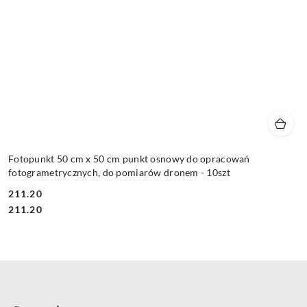
Fotopunkt 50 cm x 50 cm punkt osnowy do opracowań
fotogrametrycznych, do pomiarów dronem - 10szt
211.20
Cena:
Cena:
211.20