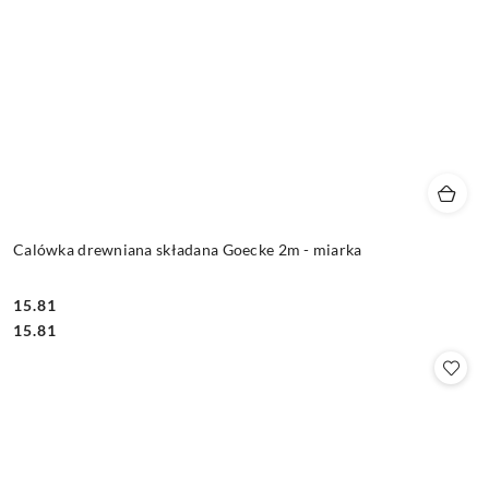
Calówka drewniana składana Goecke 2m - miarka
15.81
Cena:
Cena:
15.81