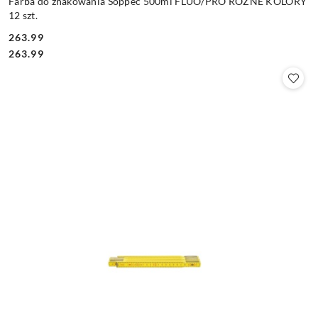
Farba do znakowania Soppec 500ml FLUO/PRO RÓŻNE KOLORY
12 szt.
263.99
Cena:
Cena:
263.99