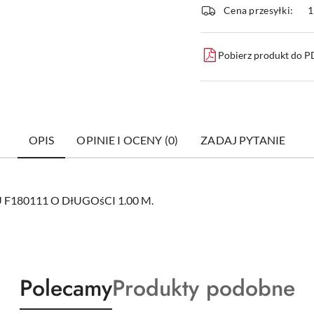
i
Cena przesyłki:
1
dostawa
Pobierz produkt do 
OPIS
OPINIE I OCENY (0)
ZADAJ PYTANIE
180111 O DłUGOśCI 1.00 M.
Produkty
Produkty
Polecamy
Produkty podobne