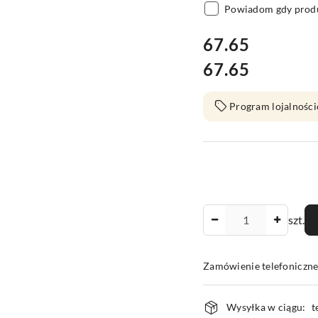
Powiadom gdy produ
cena:
67.65
67.65
Cena:
Program lojalności
Ilość
szt.
Zamówienie telefoniczn
Dostępność
Wysyłka w ciągu:
t