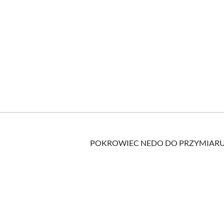
POKROWIEC NEDO DO PRZYMIARU F
Pomiń karuzelę produktów