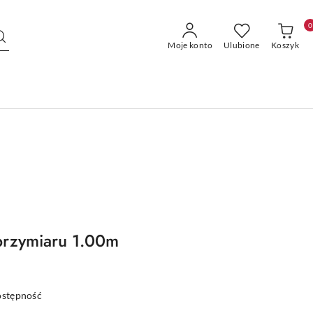
0
Moje konto
Ulubione
Koszyk
przymiaru 1.00m
ostępność