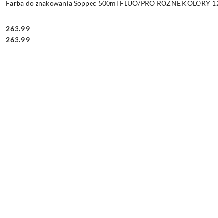
Farba do znakowania Soppec 500ml FLUO/PRO RÓŻNE KOLORY 12 
263.99
Cena:
Cena:
263.99