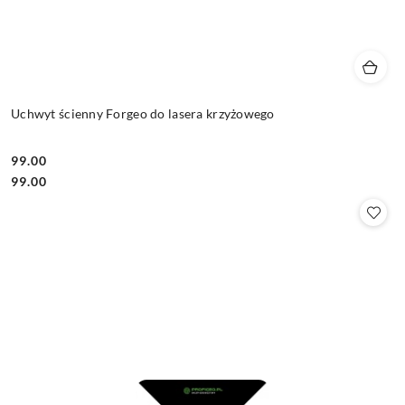
Uchwyt ścienny Forgeo do lasera krzyżowego
99.00
Cena:
Cena:
99.00