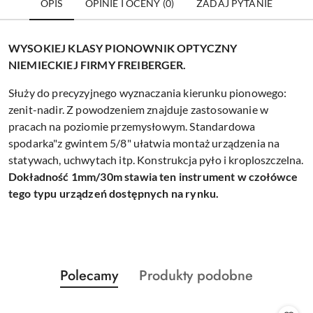
OPIS
OPINIE I OCENY (0)
ZADAJ PYTANIE
WYSOKIEJ KLASY PIONOWNIK OPTYCZNY
NIEMIECKIEJ FIRMY FREIBERGER.
Służy do precyzyjnego wyznaczania kierunku pionowego:
zenit-nadir. Z powodzeniem znajduje zastosowanie w
pracach na poziomie przemysłowym. Standardowa
spodarka"z gwintem 5/8" ułatwia montaż urządzenia na
statywach, uchwytach itp. Konstrukcja pyło i kroploszczelna.
Dokładność 1mm/30m stawia ten instrument w czołówce
tego typu urządzeń dostępnych na rynku.
Produkty
Produkty
Polecamy
Produkty podobne
Pomiń karuzelę produktów
o
o
statusie:
statusie: