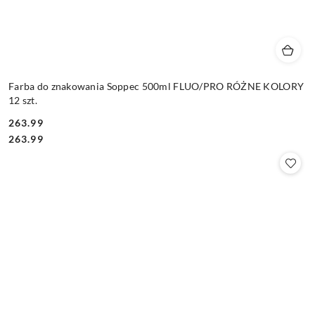
Farba do znakowania Soppec 500ml FLUO/PRO RÓŻNE KOLORY
12 szt.
263.99
Cena:
Cena:
263.99