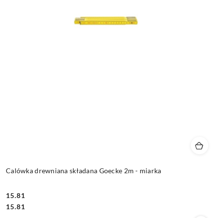
Calówka drewniana składana Goecke 2m - miarka
15.81
Cena:
Cena:
15.81