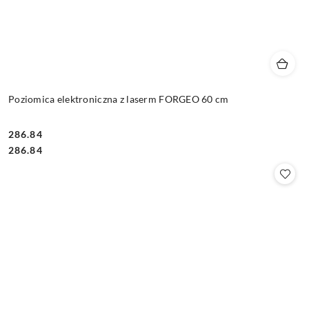
Poziomica elektroniczna z laserm FORGEO 60 cm
286.84
Cena:
Cena:
286.84