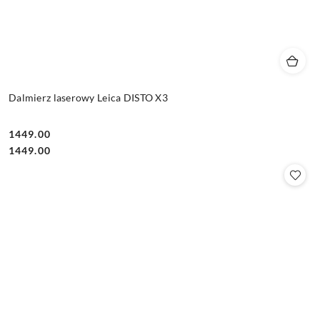
Dalmierz laserowy Leica DISTO X3
1449.00
Cena:
Cena:
1449.00