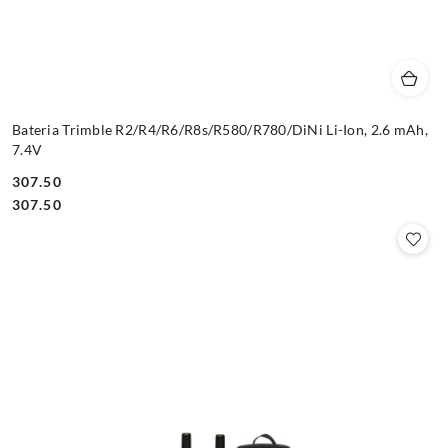
Bateria Trimble R2/R4/R6/R8s/R580/R780/DiNi Li-Ion, 2.6 mAh,
7.4V
307.50
Cena:
Cena:
307.50