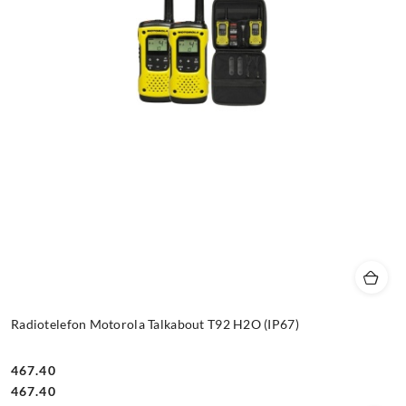
Radiotelefon Motorola Talkabout T92 H2O (IP67)
467.40
Cena:
Cena:
467.40