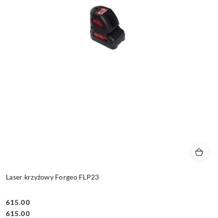
Laser krzyżowy Forgeo FLP23
615.00
Cena:
Cena:
615.00