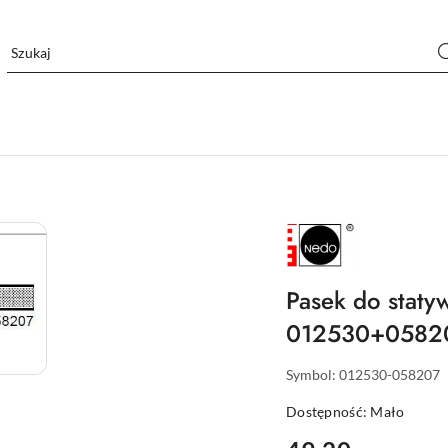
NAZWA
PRODUCENTA:
NEDO
Pasek do staty
012530+0582
Symbol:
012530-058207
Dostępność:
Mało