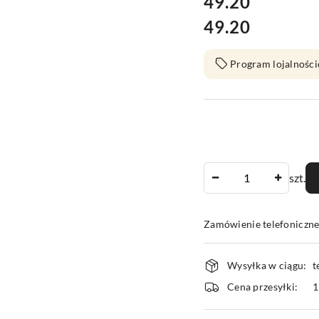
cena:
49.20
49.20
Cena:
Program lojalności
Ilość
szt.
Zamówienie telefoniczn
Dostępność
Wysyłka w ciągu:
t
i
Cena przesyłki:
1
dostawa