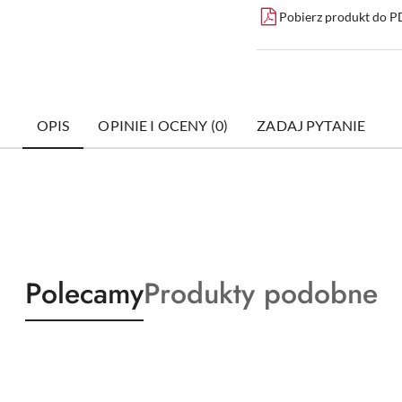
Pobierz produkt do 
OPIS
OPINIE I OCENY (0)
ZADAJ PYTANIE
Produkty
Produkty
Polecamy
Produkty podobne
o
o
statusie:
statusie: