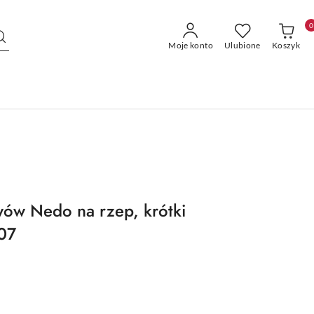
0
Moje konto
Ulubione
Koszyk
wów Nedo na rzep, krótki
07