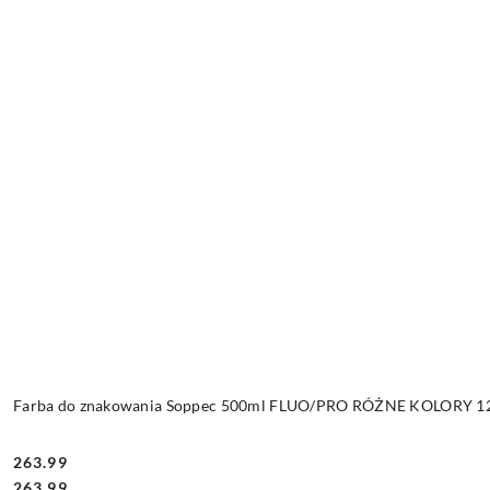
Farba do znakowania Soppec 500ml FLUO/PRO RÓŻNE KOLORY 12 
263.99
Cena:
Cena:
263.99