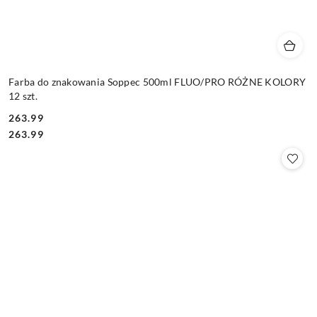
Farba do znakowania Soppec 500ml FLUO/PRO RÓŻNE KOLORY
12 szt.
263.99
Cena:
Cena:
263.99