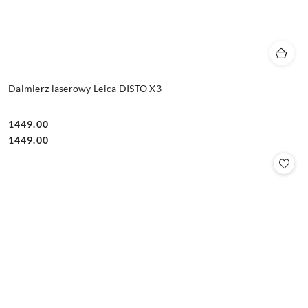
Dalmierz laserowy Leica DISTO X3
1449.00
Cena:
Cena:
1449.00