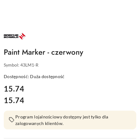
NAZWA
PRODUCENTA:
GOECKE
Paint Marker - czerwony
Symbol:
43LM1-R
Dostępność:
Duża dostępność
cena:
15.74
15.74
Cena:
Program lojalnościowy dostępny jest tylko dla
zalogowanych klientów.