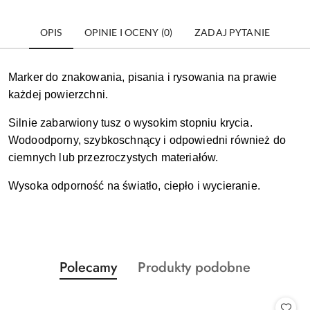
OPIS
OPINIE I OCENY (0)
ZADAJ PYTANIE
Marker
do znakowania, pisania i rysowania na prawie
każdej powierzchni.
S
ilnie zabarwiony tusz o wysokim stopniu krycia.
Wodoodporny, szybkoschnący i odpowiedni również do
ciemnych lub przezroczystych materiałów.
Wysoka odporność na światło, ciepło i wycieranie.
Produkty
Produkty
Polecamy
Produkty podobne
Pomiń karuzelę produktów
o
o
statusie:
statusie: