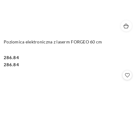
Poziomica elektroniczna z laserm FORGEO 60 cm
286.84
Cena:
Cena:
286.84