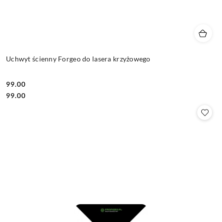
Uchwyt ścienny Forgeo do lasera krzyżowego
99.00
Cena:
Cena:
99.00