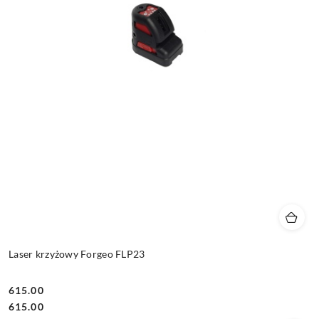
Laser krzyżowy Forgeo FLP23
615.00
Cena:
Cena:
615.00