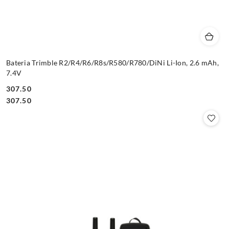
Bateria Trimble R2/R4/R6/R8s/R580/R780/DiNi Li-Ion, 2.6 mAh,
7.4V
307.50
Cena:
Cena:
307.50