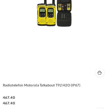
Radiotelefon Motorola Talkabout T92 H2O (IP67)
467.40
Cena:
Cena:
467.40