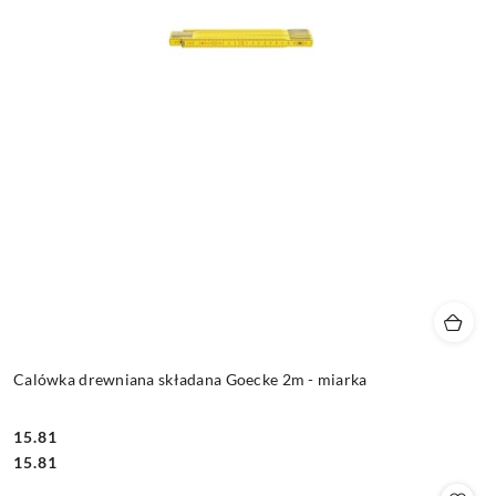
Calówka drewniana składana Goecke 2m - miarka
15.81
Cena:
Cena:
15.81