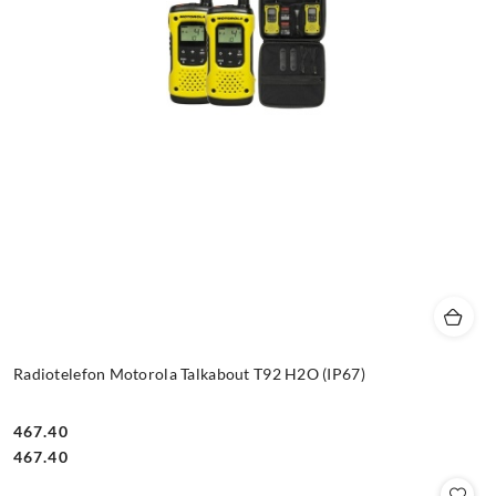
Radiotelefon Motorola Talkabout T92 H2O (IP67)
467.40
Cena:
Cena:
467.40