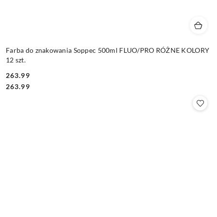
Farba do znakowania Soppec 500ml FLUO/PRO RÓŻNE KOLORY
12 szt.
263.99
Cena:
Cena:
263.99