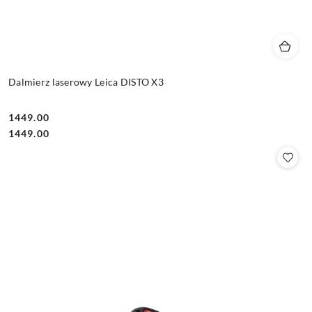
Dalmierz laserowy Leica DISTO X3
1449.00
Cena:
Cena:
1449.00