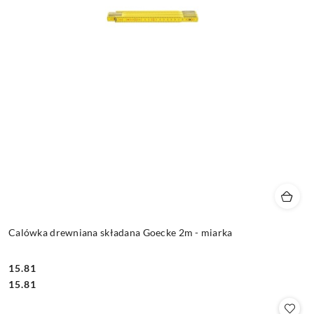
Calówka drewniana składana Goecke 2m - miarka
15.81
Cena:
Cena:
15.81