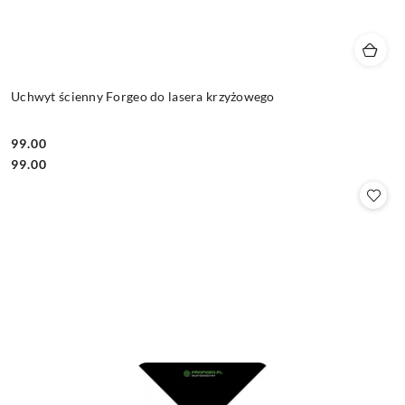
Uchwyt ścienny Forgeo do lasera krzyżowego
99.00
Cena:
Cena:
99.00