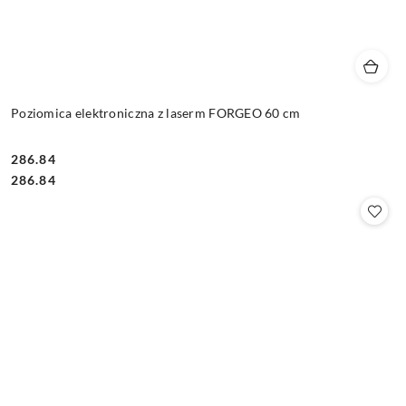
Poziomica elektroniczna z laserm FORGEO 60 cm
286.84
Cena:
Cena:
286.84