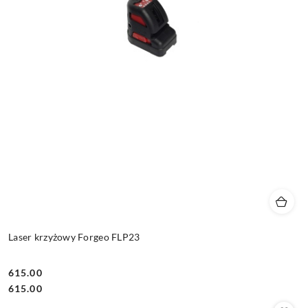
Laser krzyżowy Forgeo FLP23
615.00
Cena:
Cena:
615.00