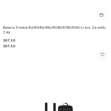
Bateria Trimble R2/R4/R6/R8s/R580/R780/DiNi Li-Ion, 2.6 mAh,
7.4V
307.50
Cena:
Cena:
307.50