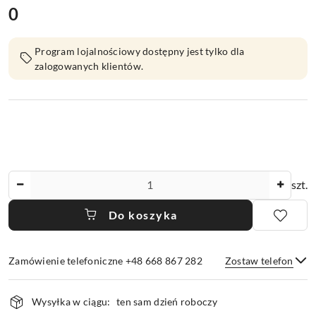
0
Cena:
Program lojalnościowy dostępny jest tylko dla
zalogowanych klientów.
Ilość
szt.
Do koszyka
Zamówienie telefoniczne +48 668 867 282
Zostaw telefon
Dostępność
Wysyłka w ciągu:
ten sam dzień roboczy
i