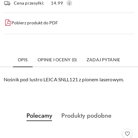
dostawa
Wyślij
Cena przesyłki:
14.99
Pobierz produkt do PDF
OPIS
OPINIE I OCENY (0)
ZADAJ PYTANIE
Nośnik pod lustro LEICA SNLL121 z pionem laserowym.
Produkty
Produkty
Polecamy
Produkty podobne
Pomiń karuzelę produktów
o
o
statusie:
statusie: