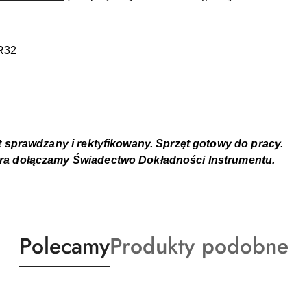
PR32
t sprawdzany i rektyfikowany. Sprzęt gotowy do pracy.
ra dołączamy Świadectwo Dokładności Instrumentu.
Produkty
Produkty
Polecamy
Produkty podobne
o
o
statusie:
statusie: