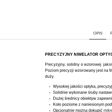
OPIS
PRECYZYJNY NIWELATOR OPTYC
Precyzyjny, solidny o wzorowej jak
Poziom precyzji wzorowany jest na Mod
duży.
Wysokiej jakości optyka, precyz
Solidnie wykonane śruby nastaw
Dużej średnicy obiektyw zapewn
Koło poziome z naniesionym po
Opcjonalnie można dokupić
mikr