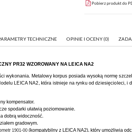
Pobierz produkt do 
PARAMETRY TECHNICZNE
OPINIE I OCENY (0)
ZADA
ZNY PR32 WZOROWANY NA LEICA NA2
ości wykonania. Metalowy korpus posiada wysoką normę szcze
elu LEICA NA2, która istnieje na rynku od dziesięcioleci, i do
yjny kompensator.
cze spodarki ułatwią poziomowanie.
ia dobrą widoczność.
działem gradowym.
ometr
1901-00
(kompatybilny z LEICA NA2), który umożliwia odc