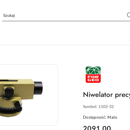
NAZWA
PRODUCENTA:
FORGEO
Niwelator pre
Symbol:
1102-32
Dostępność:
Mało
cena:
2091.00