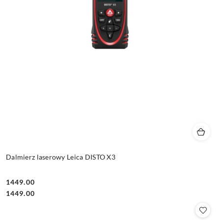
Dalmierz laserowy Leica DISTO X3
1449.00
Cena:
Cena:
1449.00