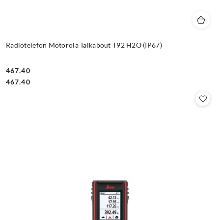
Radiotelefon Motorola Talkabout T92 H2O (IP67)
467.40
Cena:
Cena:
467.40