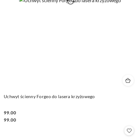
Uchwyt ścienny Forgeo do lasera krzyżowego
99.00
Cena:
Cena:
99.00