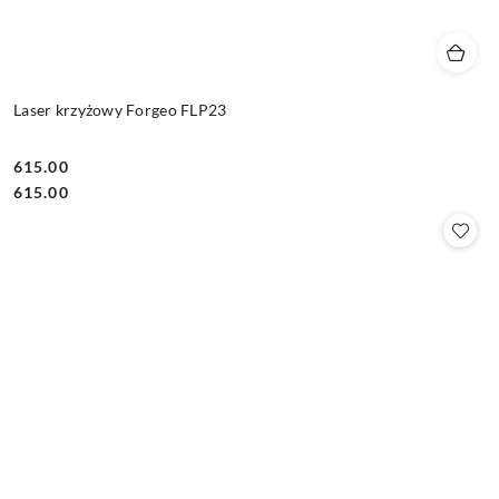
Laser krzyżowy Forgeo FLP23
615.00
Cena:
Cena:
615.00