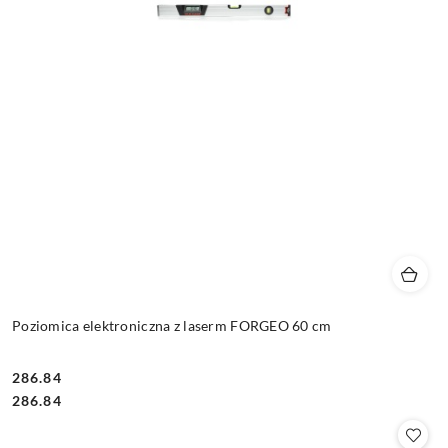
Poziomica elektroniczna z laserm FORGEO 60 cm
286.84
Cena:
Cena:
286.84