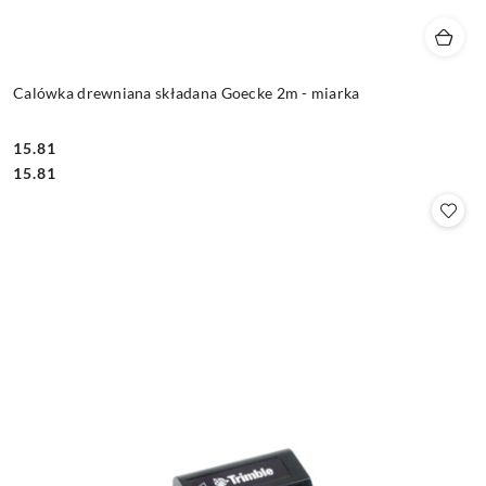
Calówka drewniana składana Goecke 2m - miarka
15.81
Cena:
Cena:
15.81