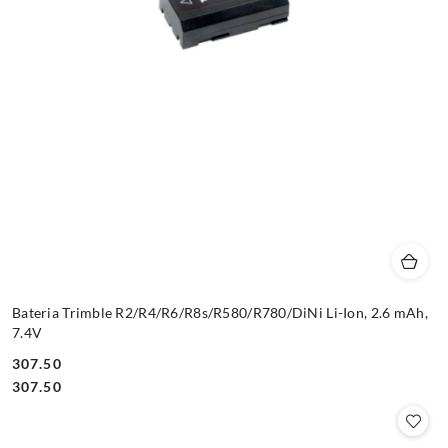
Bateria Trimble R2/R4/R6/R8s/R580/R780/DiNi Li-Ion, 2.6 mAh,
7.4V
307.50
Cena:
Cena:
307.50