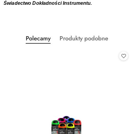
Świadectwo Dokładności Instrumentu.
Produkty
Produkty
Polecamy
Produkty podobne
Pomiń karuzelę produktów
o
o
statusie:
statusie: