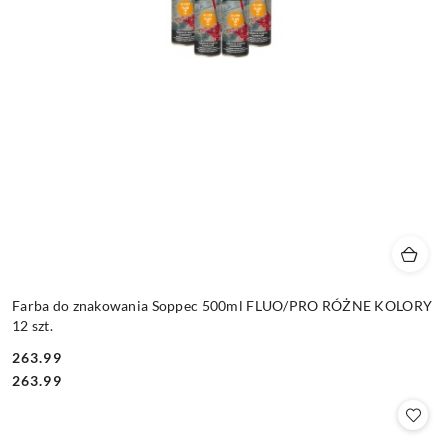
Farba do znakowania Soppec 500ml FLUO/PRO RÓŻNE KOLORY
12 szt.
263.99
Cena:
Cena:
263.99