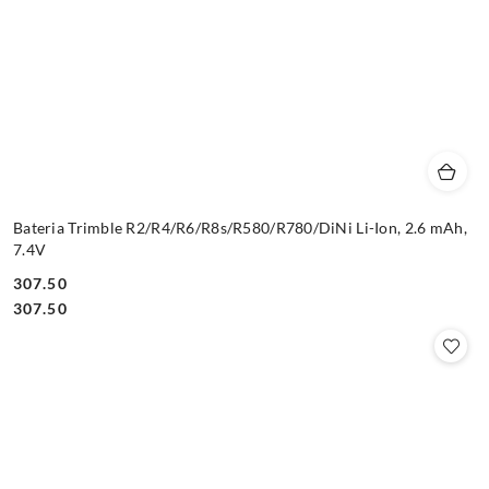
Bateria Trimble R2/R4/R6/R8s/R580/R780/DiNi Li-Ion, 2.6 mAh,
7.4V
307.50
Cena:
Cena:
307.50