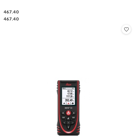
467.40
Cena:
Cena:
467.40