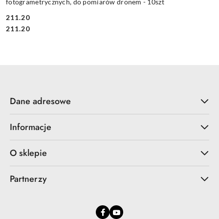
fotogrametrycznych, do pomiarów dronem - 10szt
211.20
Cena:
Cena:
211.20
Dane adresowe
Informacje
O sklepie
Partnerzy