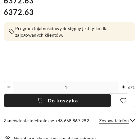
cena:
6372.63
6372.63
Cena:
Program lojalnościowy dostępny jest tylko dla
zalogowanych klientów.
Ilość
szt.
Do koszyka
Zamówienie telefoniczne +48 668 867 282
Zostaw telefon
Dostępność
Wysyłka w ciągu:
ten sam dzień roboczy