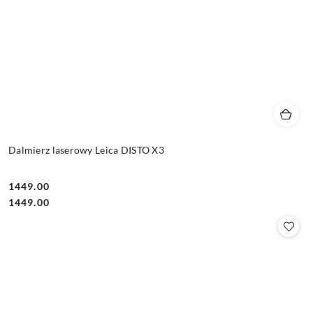
Dalmierz laserowy Leica DISTO X3
1449.00
Cena:
Cena:
1449.00