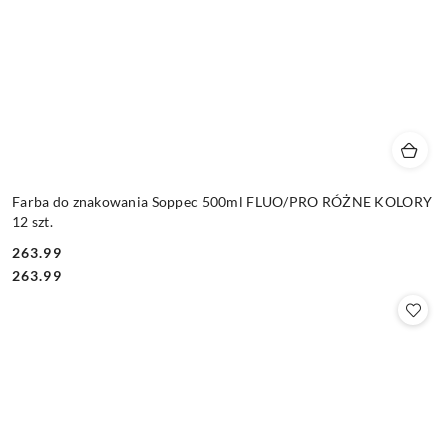
Farba do znakowania Soppec 500ml FLUO/PRO RÓŻNE KOLORY
12 szt.
263.99
Cena:
Cena:
263.99