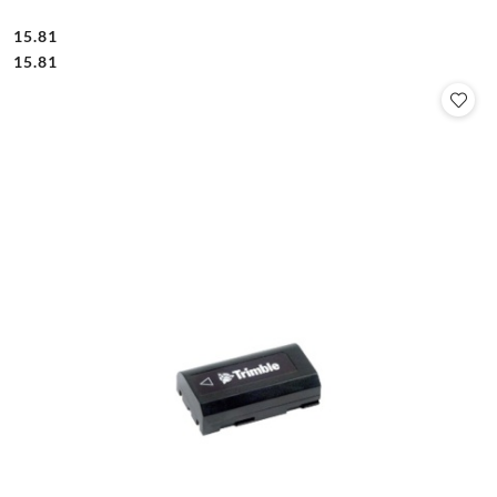
15.81
Cena:
Cena:
15.81