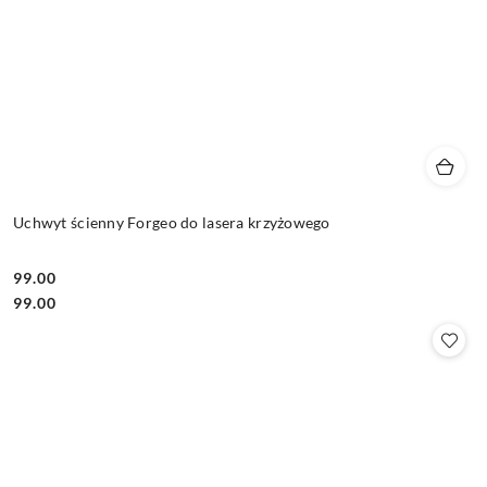
Uchwyt ścienny Forgeo do lasera krzyżowego
99.00
Cena:
Cena:
99.00