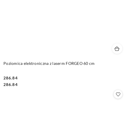
Poziomica elektroniczna z laserm FORGEO 60 cm
286.84
Cena:
Cena:
286.84