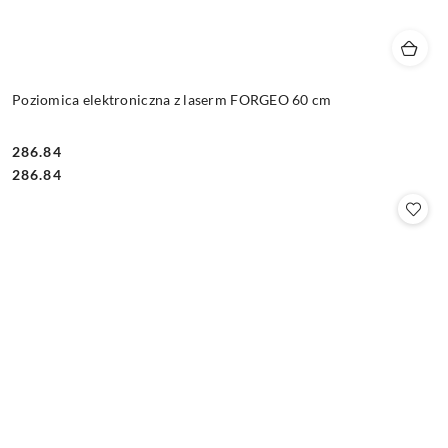
Poziomica elektroniczna z laserm FORGEO 60 cm
286.84
Cena:
Cena:
286.84