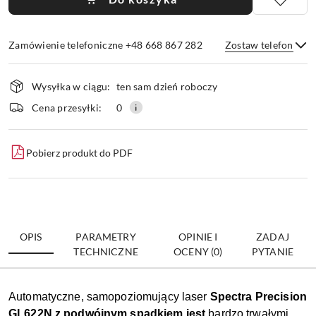
Zamówienie telefoniczne +48 668 867 282
Zostaw telefon
Dostępność
Wysyłka w ciągu:
ten sam dzień roboczy
i
dostawa
Wyślij
Cena przesyłki:
0
Pobierz produkt do PDF
OPIS
PARAMETRY
OPINIE I
ZADAJ
TECHNICZNE
OCENY (0)
PYTANIE
Automatyczne, samopoziomujący laser
Spectra Precision
GL622N z podwójnym spadkiem jest
bardzo trwałymi