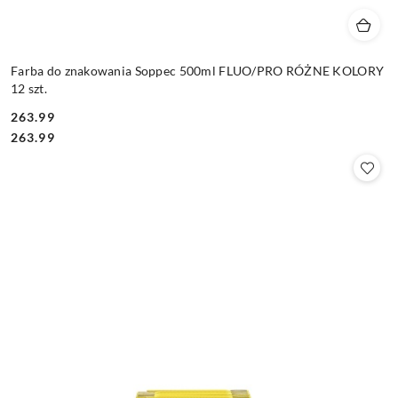
Farba do znakowania Soppec 500ml FLUO/PRO RÓŻNE KOLORY
12 szt.
263.99
Cena:
Cena:
263.99