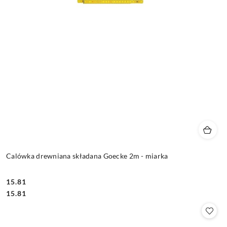
Calówka drewniana składana Goecke 2m - miarka
15.81
Cena:
Cena:
15.81