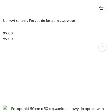
Uchwyt ścienny Forgeo do lasera krzyżowego
99.00
Cena:
Cena:
99.00