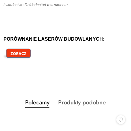
świadectwo Dokładności Instrumentu.
PORÓWNANIE LASERÓW BUDOWLANYCH:
Produkty
Produkty
Polecamy
Produkty podobne
Pomiń karuzelę produktów
o
o
statusie:
statusie: