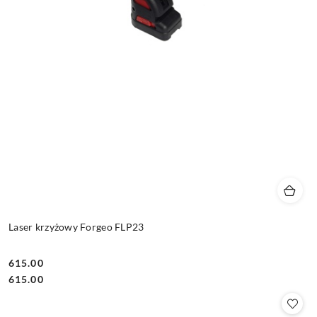
Laser krzyżowy Forgeo FLP23
615.00
Cena:
Cena:
615.00