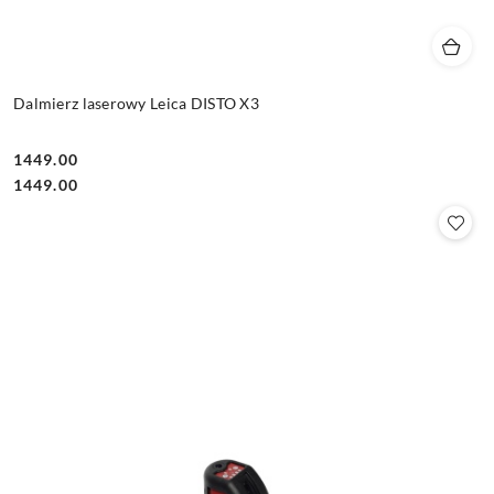
Dalmierz laserowy Leica DISTO X3
1449.00
Cena:
Cena:
1449.00