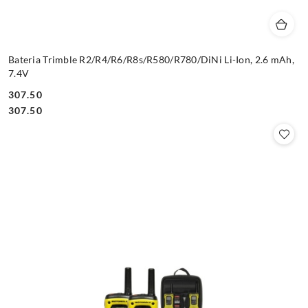
Bateria Trimble R2/R4/R6/R8s/R580/R780/DiNi Li-Ion, 2.6 mAh,
7.4V
307.50
Cena:
Cena:
307.50