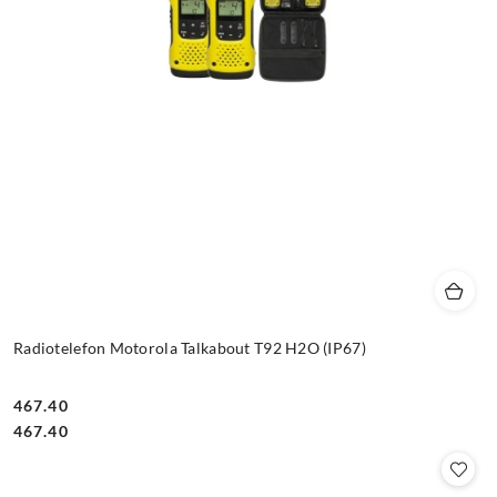
Radiotelefon Motorola Talkabout T92 H2O (IP67)
467.40
Cena:
Cena:
467.40