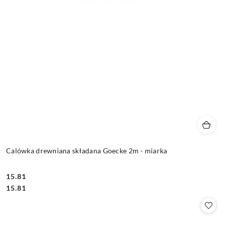
Calówka drewniana składana Goecke 2m - miarka
15.81
Cena:
Cena:
15.81