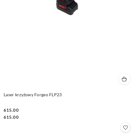
Laser krzyżowy Forgeo FLP23
615.00
Cena:
Cena:
615.00