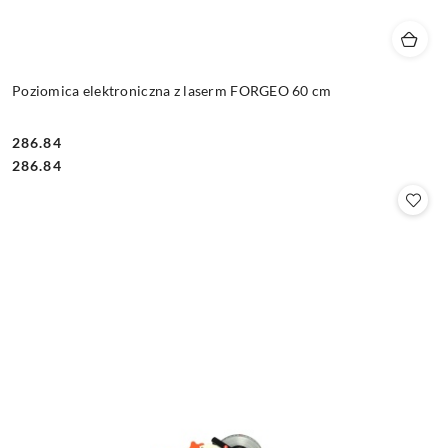
Poziomica elektroniczna z laserm FORGEO 60 cm
286.84
Cena:
Cena:
286.84