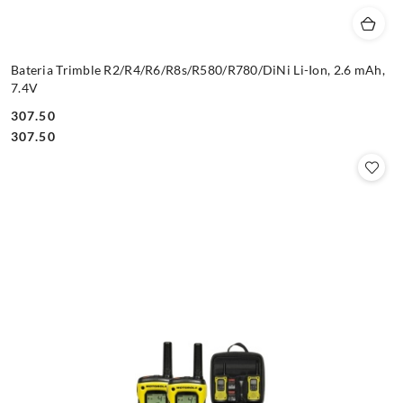
Bateria Trimble R2/R4/R6/R8s/R580/R780/DiNi Li-Ion, 2.6 mAh,
7.4V
307.50
Cena:
Cena:
307.50