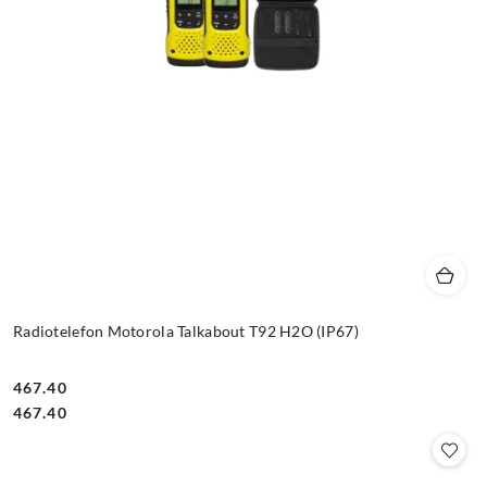
Radiotelefon Motorola Talkabout T92 H2O (IP67)
467.40
Cena:
Cena:
467.40