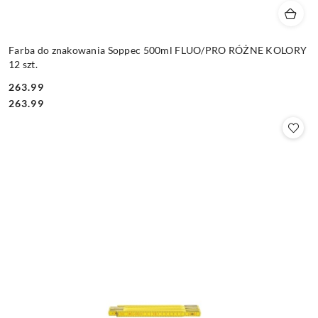
Farba do znakowania Soppec 500ml FLUO/PRO RÓŻNE KOLORY
12 szt.
263.99
Cena:
Cena:
263.99