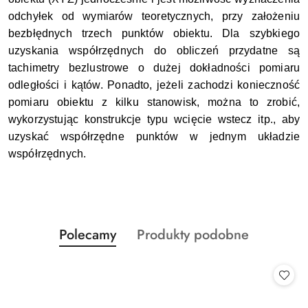
odchyłek od wymiarów teoretycznych, przy założeniu
bezbłędnych trzech punktów obiektu. Dla szybkiego
uzyskania współrzędnych do obliczeń przydatne są
tachimetry bezlustrowe o dużej dokładności pomiaru
odległości i kątów. Ponadto, jeżeli zachodzi konieczność
pomiaru obiektu z kilku stanowisk, można to zrobić,
wykorzystując konstrukcje typu wcięcie wstecz itp., aby
uzyskać współrzędne punktów w jednym układzie
współrzędnych.
Produkty
Produkty
Polecamy
Produkty podobne
Pomiń karuzelę produktów
o
o
statusie:
statusie: