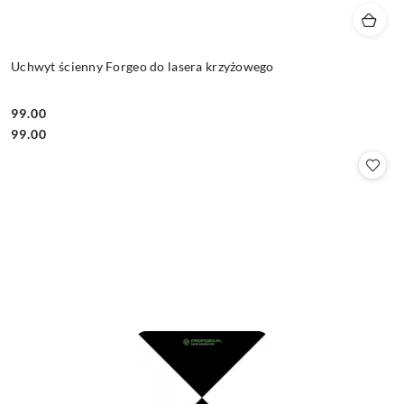
Uchwyt ścienny Forgeo do lasera krzyżowego
99.00
Cena:
Cena:
99.00