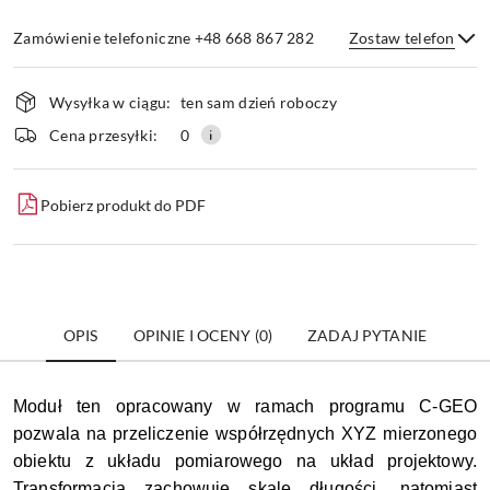
Zamówienie telefoniczne +48 668 867 282
Zostaw telefon
Dostępność
Wysyłka w ciągu:
ten sam dzień roboczy
i
dostawa
Wyślij
Cena przesyłki:
0
Pobierz produkt do PDF
OPIS
OPINIE I OCENY (0)
ZADAJ PYTANIE
Moduł ten opracowany w ramach programu C-GEO
pozwala na przeliczenie współrzędnych XYZ mierzonego
obiektu z układu pomiarowego na układ projektowy.
Transformacja zachowuje skalę długości, natomiast