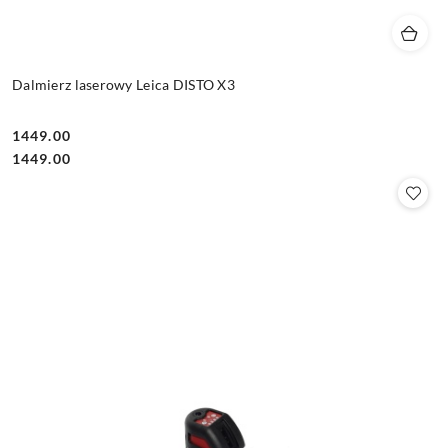
Dalmierz laserowy Leica DISTO X3
1449.00
Cena:
Cena:
1449.00