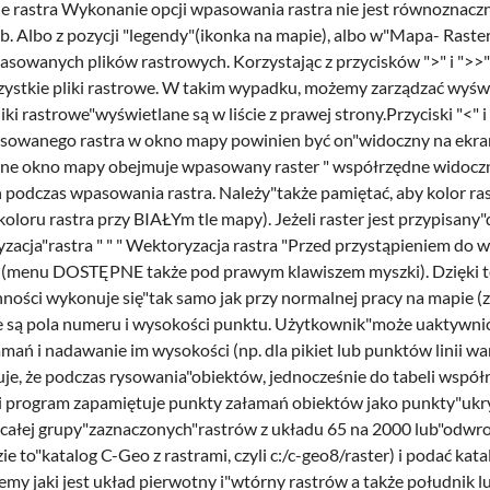
ie rastra Wykonanie opcji wpasowania rastra nie jest równoznacz
. Albo z pozycji "legendy"(ikonka na mapie), albo w"Mapa- Rast
wpasowanych plików rastrowych. Korzystając z przycisków ">" i "
ystkie pliki rastrowe. W takim wypadku, możemy zarządzać wyświe
 rastrowe"wyświetlane są w liście z prawej strony.Przyciski "<" i
owanego rastra w okno mapy powinien być on"widoczny na ekranie
oczne okno mapy obejmuje wpasowany raster " współrzędne wido
 podczas wpasowania rastra. Należy"także pamiętać, aby kolor ras
koloru rastra przy BIAŁYm tle mapy). Jeżeli raster jest przypisany"
acja"rastra " " " Wektoryzacja rastra "Przed przystąpieniem do w
" (menu DOSTĘPNE także pod prawym klawiszem myszki). Dzięki te
ynności wykonuje się"tak samo jak przy normalnej pracy na mapie (za
e są pola numeru i wysokości punktu. Użytkownik"może uaktywnić 
ń i nadawanie im wysokości (np. dla pikiet lub punktów linii wa
uje, że podczas rysowania"obiektów, jednocześnie do tabeli wspó
i program zapamiętuje punkty załamań obiektów jako punkty"ukryte. 
 całej grupy"zaznaczonych"rastrów z układu 65 na 2000 lub"odwro
e to"katalog C-Geo z rastrami, czyli c:/c-geo8/raster) i podać kat
jemy jaki jest układ pierwotny i"wtórny rastrów a także południk 