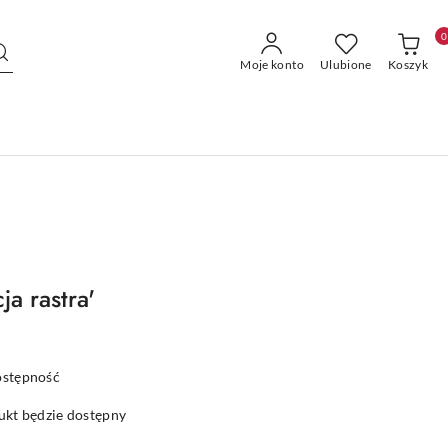
0
Moje konto
Ulubione
Koszyk
ja rastra'
ostępność
kt będzie dostępny