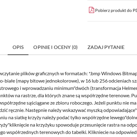
Pobierz produkt do 
OPIS
OPINIE I OCENY (0)
ZADAJ PYTANIE
tanie plików graficznych w formatach: *.bmp Windows Bitmap);"*.jpg
o-białe (mapy bitowe jednokolorowe), w 16 lub 256 odcieniach sza
 rastrowego i wprowadzaniu minimum"dwóch (transformacja Helmer
unktów na rastrze, dla których znane są współrzędne terenowe. P
półrzędne sąściągane ze zbioru roboczego. Jeżeli punktu nie ma
dzić ręcznie. Następnie należy wskazywać myszką odpowiadaj
owaniu na siatkę krzyży należy podać tylko współrzędne lewego"doln
zyży"kliknięcie na krzyżyku spowoduje przesunięcie rastra na odpo
go współrzednych terenowych do tabelki. Klikniecie na odpowiedn