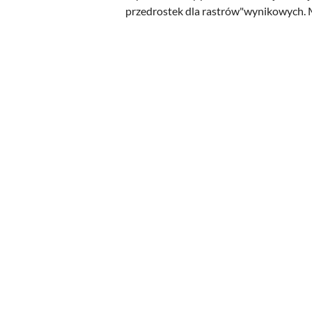
przedrostek dla rastrów"wynikowych. M
Pomiń karuzelę produktów