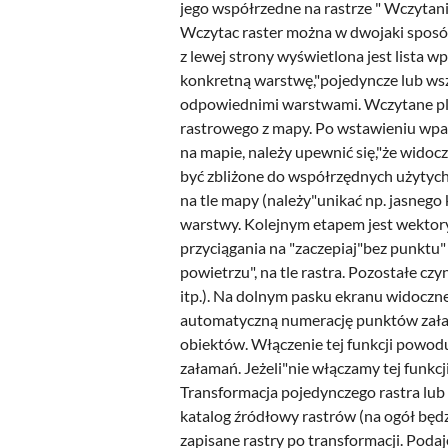
jego współrzedne na rastrze " Wczytan
Wczytac raster można w dwojaki sposób
z lewej strony wyświetlona jest lista 
konkretną warstwę,"pojedyncze lub wsz
odpowiednimi warstwami. Wczytane pliki
rastrowego z mapy. Po wstawieniu wpas
na mapie, należy upewnić się,"że wid
być zbliżone do współrzędnych użytych
na tle mapy (należy"unikać np. jasnego 
warstwy. Kolejnym etapem jest wektoryz
przyciągania na "zaczepiaj"bez punktu
powietrzu", na tle rastra. Pozostałe cz
itp.). Na dolnym pasku ekranu widoczn
automatyczną numerację punktów załama
obiektów. Włączenie tej funkcji powod
załamań. Jeżeli"nie włączamy tej funkcj
Transformacja pojedynczego rastra lub
katalog źródłowy rastrów (na ogół będzi
zapisane rastry po transformacji. Poda