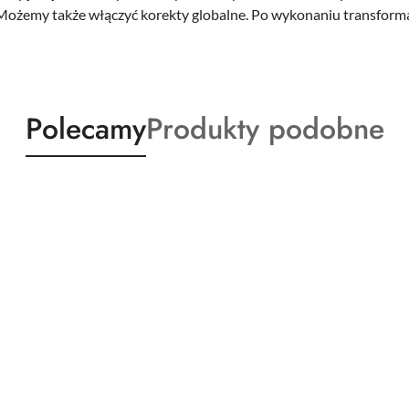
ożemy także włączyć korekty globalne. Po wykonaniu transformacj
Produkty
Produkty
Polecamy
Produkty podobne
o
o
statusie:
statusie: