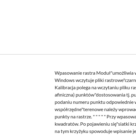
Wpasowanie rastra Moduł"umożliwia wczy
Windows wczytuje pliki rastrowe"czarn
Kalibracja polega na wczytaniu pliku
afiniczna) punktów"dostosowania tj. p
podaniu numeru punktu odpowiednie ws
współrzędne"terenowe należy wprowa
punkty na rastrze. " " " " " Przy wpas
kwadratów. Po pojawieniu się"siatki kr
na tym krzyżyku spowoduje wpisanie je