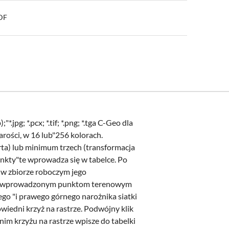
PDF
; *.pcx; *.tif; *.png; *.tga C-Geo dla
rości, w 16 lub"256 kolorach.
ta) lub minimum trzech (transformacja
unkty"te wprowadza się w tabelce. Po
 w zbiorze roboczym jego
ące"wprowadzonym punktom terenowym
ego "i prawego górnego narożnika siatki
wiedni krzyż na rastrze. Podwójny klik
im krzyżu na rastrze wpisze do tabelki