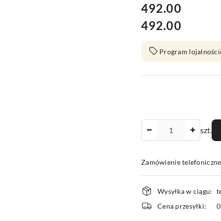
cena:
492.00
492.00
Cena:
Program lojalności
Ilość
szt.
Zamówienie telefoniczn
Dostępność
Wysyłka w ciągu:
t
i
Cena przesyłki:
dostawa