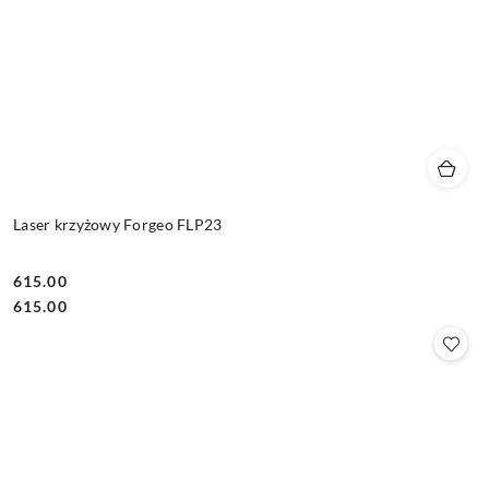
Laser krzyżowy Forgeo FLP23
615.00
Cena:
Cena:
615.00