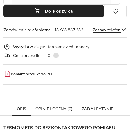
Do koszyka
Zamówienie telefoniczne +48 668 867 282
Zostaw telefon
Dostępność
Wysyłka w ciągu:
ten sam dzień roboczy
i
dostawa
Wyślij
Cena przesyłki:
0
Pobierz produkt do PDF
OPIS
OPINIE I OCENY (0)
ZADAJ PYTANIE
TERMOMETR DO BEZKONTAKTOWEGO POMIARU