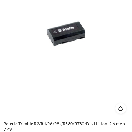
Bateria Trimble R2/R4/R6/R8s/R580/R780/DiNi Li-Ion, 2.6 mAh,
7.4V