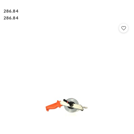
286.84
Cena:
Cena:
286.84