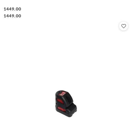
1449.00
Cena:
Cena:
1449.00