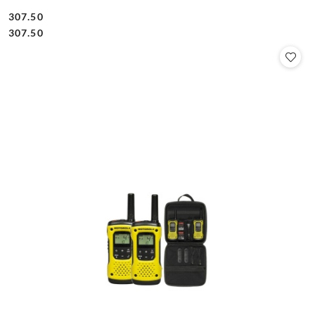
307.50
Cena:
Cena:
307.50