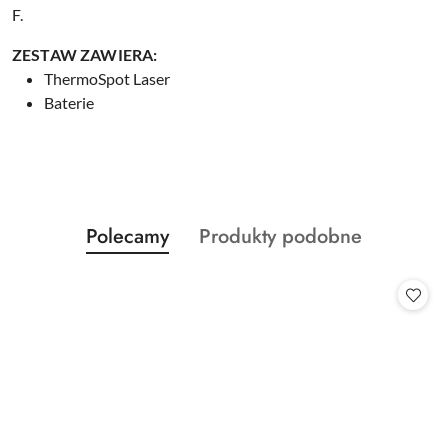
F.
ZESTAW ZAWIERA:
ThermoSpot Laser
Baterie
Produkty
Produkty
Polecamy
Produkty podobne
Pomiń karuzelę produktów
o
o
statusie:
statusie: