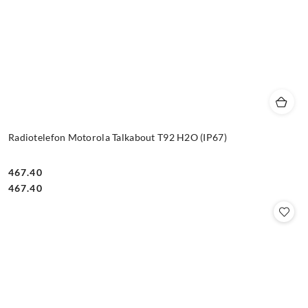
Radiotelefon Motorola Talkabout T92 H2O (IP67)
467.40
Cena:
Cena:
467.40