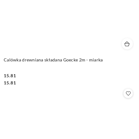
Calówka drewniana składana Goecke 2m - miarka
15.81
Cena:
Cena:
15.81