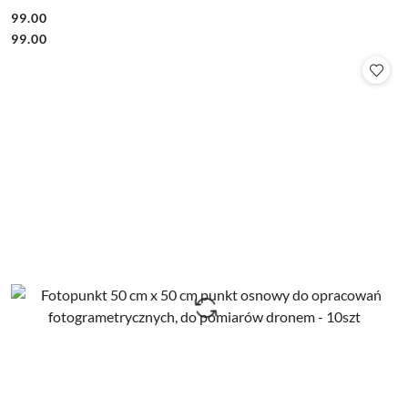
99.00
Cena:
Cena:
99.00