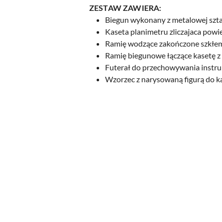
ZESTAW ZAWIERA:
Biegun wykonany z metalowej sztaby
Kaseta planimetru zliczajaca powi
Ramię wodzące zakończone szkłem 
Ramię biegunowe łączące kasetę 
Futerał do przechowywania instr
Wzorzec z narysowaną figurą do ka
Pomiń karuzelę produktów