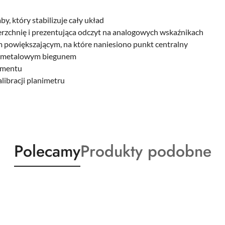
, który stabilizuje cały układ
erzchnię i prezentująca odczyt na analogowych wskaźnikach
powiększającym, na które naniesiono punkt centralny
z metalowym biegunem
umentu
libracji planimetru
Produkty
Produkty
Polecamy
Produkty podobne
o
o
statusie:
statusie: