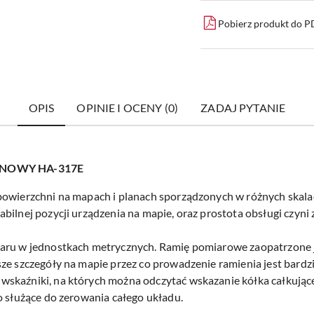
Pobierz produkt do 
OPIS
OPINIE I OCENY (0)
ZADAJ PYTANIE
UNOWY HA-317E
powierzchni na mapach i planach sporządzonych w różnych skala
bilnej pozycji urządzenia na mapie, oraz prostota obsługi czyn
aru w jednostkach metrycznych. Ramię pomiarowe zaopatrzone j
ze szczegóły na mapie przez co prowadzenie ramienia jest bardzi
skaźniki, na których można odczytać wskazanie kółka całkujące
o służące do zerowania całego układu.