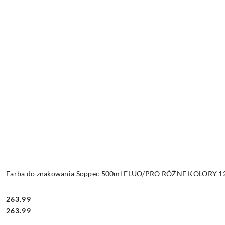
Farba do znakowania Soppec 500ml FLUO/PRO RÓŻNE KOLORY 12 
263.99
Cena:
Cena:
263.99