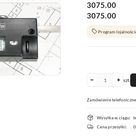
cena:
3075.00
3075.00
Cena:
Program lojalności
Ilość
szt.
Zamówienie telefoniczn
Dostępność
Wysyłka w ciągu:
t
i
Cena przesyłki:
dostawa