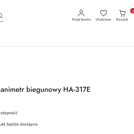
0
Moje konto
Ulubione
Koszyk
lanimetr biegunowy HA-317E
ostępność
kt będzie dostępny