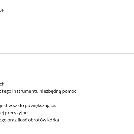
PDF
ch.
i z tego instrumentu niezbędną pomoc
est w szkło powiększające.
ej precyzyjne.
go oraz ilość obrotów kółka