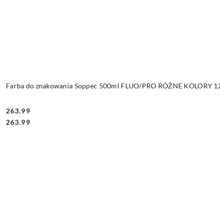
Farba do znakowania Soppec 500ml FLUO/PRO RÓŻNE KOLORY 12 
263.99
Cena:
Cena:
263.99