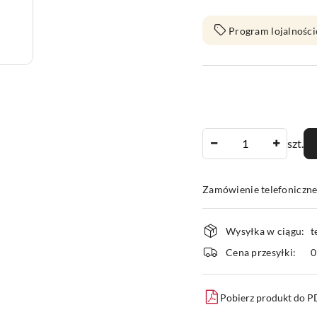
Program lojalności
Ilość
szt.
Zamówienie telefoniczn
Dostępność
Wysyłka w ciągu:
t
i
Cena przesyłki:
dostawa
Pobierz produkt do 