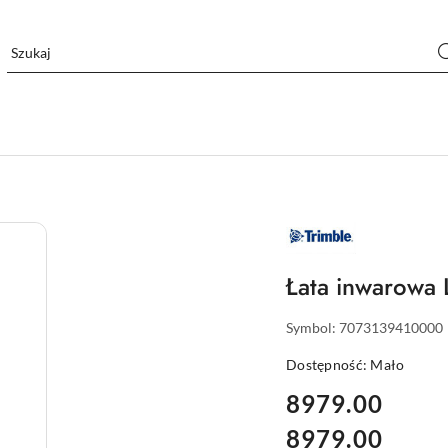
NAZWA
PRODUCENTA:
TRIMBLE
Łata inwarowa
Symbol:
7073139410000
Dostępność:
Mało
cena:
8979.00
8979.00
Cena: