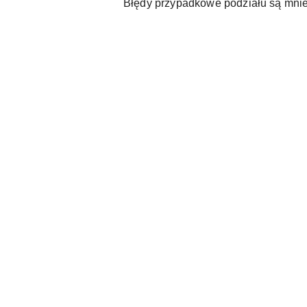
Błędy przypadkowe podziału są mnie
Pomiń karuzelę produktów