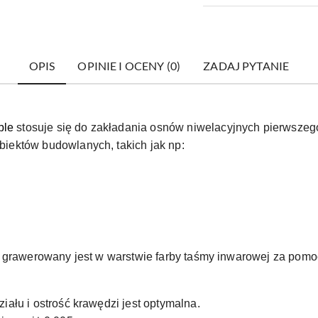
OPIS
OPINIE I OCENY (0)
ZADAJ PYTANIE
ble
stosuje się do zakładania osnów niwelacyjnych pierwszeg
ektów budowlanych, takich jak np:
 grawerowany jest w warstwie farby taśmy inwarowej za pomo
ału i ostrość krawędzi jest optymalna.