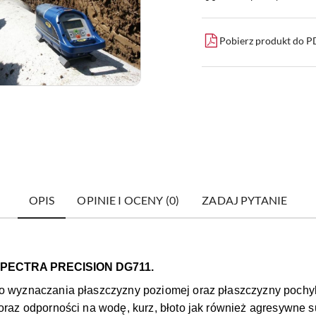
dostawa
Pobierz produkt do 
OPIS
OPINIE I OCENY (0)
ZADAJ PYTANIE
PECTRA PRECISION
DG711.
do wyznaczania płaszczyzny poziomej oraz płaszczyzny pochyl
i oraz odporności na wodę, kurz, błoto jak również agresywne