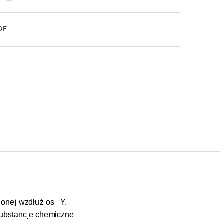
PDF
onej wzdłuż osi Y.
 substancje chemiczne