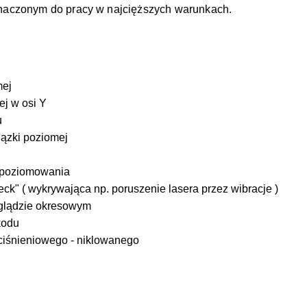
naczonym do pracy w najcięższych warunkach.
mej
j w osi Y
u
iązki poziomej
 poziomowania
/check" ( wykrywająca np. poruszenie lasera przez wibracje )
eglądzie okresowym
kodu
iśnieniowego - niklowanego