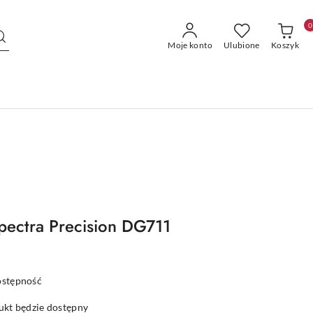
0
Moje konto
Ulubione
Koszyk
pectra Precision DG711
ostępność
kt będzie dostępny