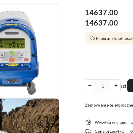
cena:
14637.00
14637.00
Cena:
Program lojalności
Ilość
szt.
Zamówienie telefoniczn
Dostępność
Wysyłka w ciągu:
t
i
Cena przesyłki: