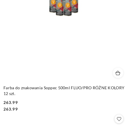
Farba do znakowania Soppec 500ml FLUO/PRO RÓŻNE KOLORY
12 szt.
263.99
Cena:
Cena:
263.99