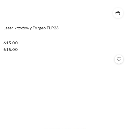
Laser krzyżowy Forgeo FLP23
615.00
Cena:
Cena:
615.00