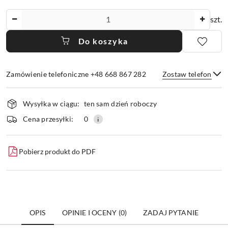
Ilość
szt.
Do koszyka
Zamówienie telefoniczne +48 668 867 282
Zostaw telefon
Dostępność
Wysyłka w ciągu:
ten sam dzień roboczy
i
dostawa
Wyślij
Cena przesyłki:
0
Pobierz produkt do PDF
OPIS
OPINIE I OCENY (0)
ZADAJ PYTANIE