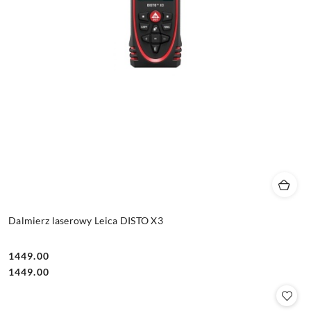
Dalmierz laserowy Leica DISTO X3
1449.00
Cena:
Cena:
1449.00