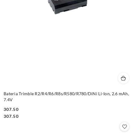
Bateria Trimble R2/R4/R6/R8s/R580/R780/DiNi Li-Ion, 2.6 mAh,
7.4V
307.50
Cena:
Cena:
307.50