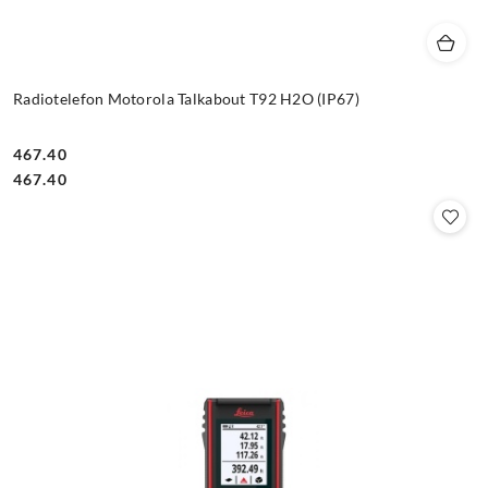
Radiotelefon Motorola Talkabout T92 H2O (IP67)
467.40
Cena:
Cena:
467.40