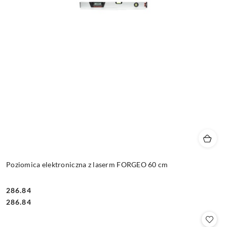
Poziomica elektroniczna z laserm FORGEO 60 cm
286.84
Cena:
Cena:
286.84