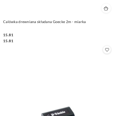
Calówka drewniana składana Goecke 2m - miarka
15.81
Cena:
Cena:
15.81