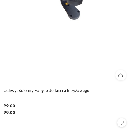
Uchwyt ścienny Forgeo do lasera krzyżowego
99.00
Cena:
Cena:
99.00